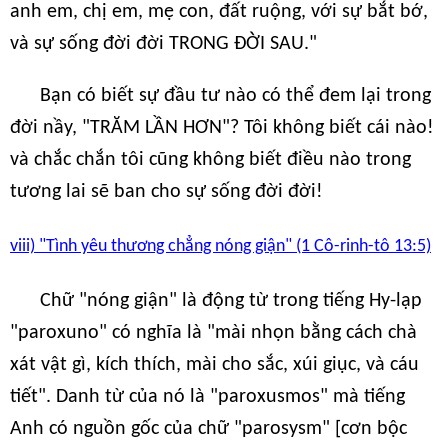
anh em, chị em, mẹ con, đất ruộng, với sự bắt bớ,
và sự sống đời đời TRONG ĐỜI SAU."
Bạn có biết sự đầu tư nào có thể đem lại trong
đời nầy, "TRĂM LẦN HƠN"? Tôi không biết cái nào!
và chắc chắn tôi cũng không biết điều nào trong
tương lai sẽ ban cho sự sống đời đời!
viii) "Tình yêu thương chẳng nóng giận" (1 Cô-rinh-tô 13:5)
Chữ "nóng giận" là động từ trong tiếng Hy-lạp
"paroxuno" có nghĩa là "mài nhọn bằng cách chà
xát vật gì, kích thích, mài cho sắc, xúi giục, và cáu
tiết". Danh từ của nó là "paroxusmos" mà tiếng
Anh có nguồn gốc của chữ "parosysm" [cơn bộc