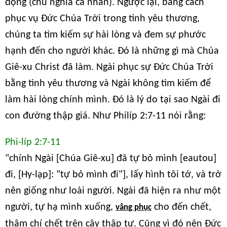
động (chủ nghĩa cá nhân). Ngược lại, bằng cách
phục vụ Đức Chúa Trời trong tình yêu thương,
chúng ta tìm kiếm sự hài lòng và đem sự phước
hạnh đến cho người khác. Đó là những gì mà Chúa
Giê-xu Christ đã làm. Ngài phục sự Đức Chúa Trời
bằng tình yêu thương và Ngài không tìm kiếm để
làm hài lòng chính mình. Đó là lý do tại sao Ngài đi
con đường thập giá. Như Philíp 2:7-11 nói rằng:
Phi-líp 2:7-11
"chính Ngài [Chúa Giê-xu] đã tự bỏ mình [eautou]
đi, [Hy-lạp]: "tự bỏ mình đi"], lấy hình tôi tớ, và trở
nên giống như loài người. Ngài đã hiện ra như một
người, tự hạ mình xuống,
cho đến chết,
vâng phục
thậm chí chết trên cây thập tự. Cũng vì đó nên Đức