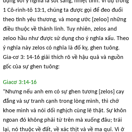
dụng với ý nghĩa là sốt sắng, nhiệt tình. Ví dụ trong
1 Cô-rinh-tô 13:1, chúng ta được gọi để đeo đuổi
theo tình yêu thương, và mong ước [zeloo] những
điều thuộc về thánh linh. Tuy nhiên, zelos and
zeloo hầu như được sử dụng cho ý nghĩa xấu. Theo
ý nghĩa này zelos có nghĩa là đố kỵ, ghen tuông.
Gia-cơ 3: 14-16 giải thích rõ về hậu quả và nguồn
gốc của sự ghen tuông:
Giacơ 3:14-16
"Nhưng nếu anh em có sự ghen tương [zelos] cay
đắng và sự tranh cạnh trong lòng mình, thì chớ
khoe mình và nói dối nghịch cùng lẽ thật. Sự khôn
ngoan đó không phải từ trên mà xuống đâu; trái
lại, nó thuộc về đất, về xác thịt và về ma quỉ. Vì ở