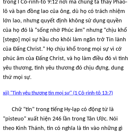
trong I Cô-rinh-tô 9:12 nơi mà chúng ta thấy Phao-
lô và bạn đồng lao của ông, dù họ có trách nhiệm
lớn lao, nhưng quyết định không sử dụng quyền
của họ đó là "sống nhờ Phúc âm" nhưng "chịu khổ
[stego] mọi sự hầu cho khỏi làm ngăn trở Tin lành
của Đấng Christ." Họ chịu khổ trong mọi sự vì cớ
phúc âm của Đấng Christ, và họ làm điều đó vì tình
yêu thương, tình yêu thương đó chịu đựng, dung
thứ mọi sự.
xii) "Tình yêu thương tin mọi sự" (1 Cô-rinh-tô 13:7)
Chữ "tin" trong tiếng Hy-lạp có động từ là
"pisteuo" xuất hiện 246 lần trong Tân Ước. Nói
theo Kinh Thánh, tin có nghĩa là tin vào những gì