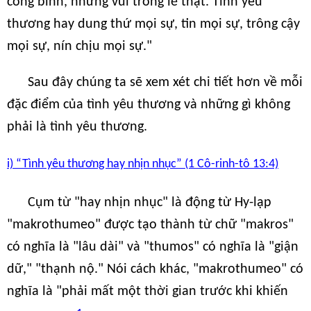
công bình, nhưng vui trong lẽ thật. Tình yêu
thương hay dung thứ mọi sự, tin mọi sự, trông cậy
mọi sự, nín chịu mọi sự."
Sau đây chúng ta sẽ xem xét chi tiết hơn về mỗi
đặc điểm của tình yêu thương và những gì không
phải là tình yêu thương.
i) “Tình yêu thương hay nhịn nhục” (1 Cô-rinh-tô 13:4)
Cụm từ "hay nhịn nhục" là động từ Hy-lạp
"makrothumeo" được tạo thành từ chữ "makros"
có nghĩa là "lâu dài" và "thumos" có nghĩa là "giận
dữ," "thạnh nộ." Nói cách khác, "makrothumeo" có
nghĩa là "phải mất một thời gian trước khi khiến