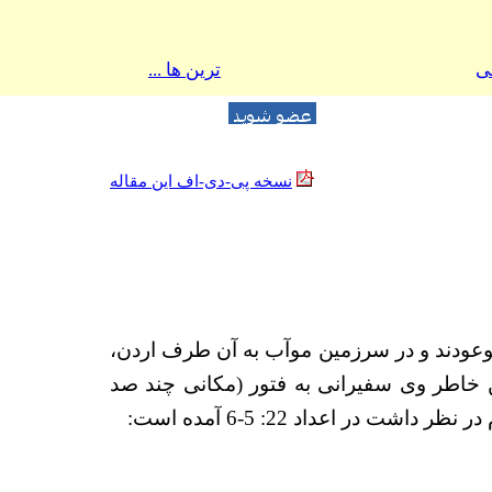
ی
ترین ها ...
نسخه پی-دی-اف این مقاله
ه سوی سرزمین موعودند و در سرزمین موآب به آن طرف اردن،
موآب شد و به همین خاطر وی سفیرانی به فتور (مکانی چند صد
 در اعداد 22: 5-6 آمده است: