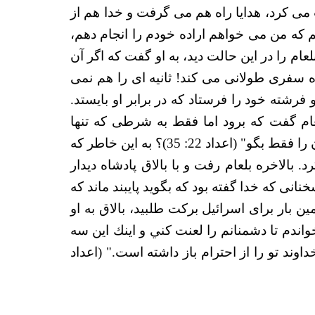
 می کرد، هدایا راه هم می گرفت و خدا هم از
م که من می خواهم اراده خودم را انجام دهم،
عام را در این حالت دید، به او گفت که اگر آن
اده سفری طولانی می کند! ثانیه ای را هم نمی
شته خود را فرستاد که در برابر او بایستد.
لعام گفت که برود اما فقط به شرطی که تنها
سخنانی را بیان کند که خدا به او می گوید. چرا خدا مجبور شد بگوید که "سخني را كه من به تو گويم، همان را فقط بگو" (اعداد 22: 35)؟ به این خاطر که
بالاخره بلعام رفت و با بالاق پادشاه دیدار
خنانی که خدا گفته بود که بگوید پایبند ماند که
 بار برای اسرائیل برکت طلبید، بالاق به او
اندم تا دشمنانم را لعنت كني و اينك اين سه
اوند تو را از احترام باز داشته است." (اعداد