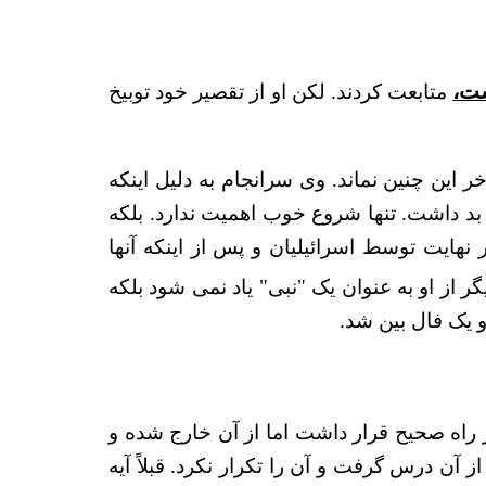
شت،
متابعت كردند. لكن او از تقصير خود توبيخ
به آخر این چنین نماند. وی سرانجام به دلیل اینکه
 داشت. تنها شروع خوب اهمیت ندارد. بلکه
نهایت توسط اسرائیلیان و پس از اینکه آنها
اتی که مرگ وی را به ثبت رسانده اند ( یوشع 13: 22) دیگر از او به عنوان یک "نبی" یاد نمی شود بلکه
و یک فال بین شد.
دا بود تبدیل به معلمی کاذب شد که قوم خدا را لغزش داد (مکاشفه 2: 14). او در راه صحیح قرار داشت اما از آن خارج شده و
 آن درس گرفت و آن را تکرار نکرد. قبلاً آیه