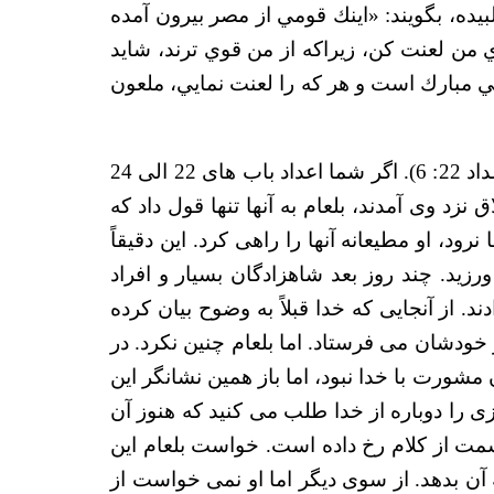
لبيده، بگويند: «اينك قومي از مصر بيرون آمده
ي من لعنت كن، زيراكه از من قوي ترند، شايد
 دهي مبارك است و هر كه را لعنت نمايي، ملعون
بلعام به این مشهور بود که "هر كه را بركت دهد مبارك و هر كه را لعنت نمايد، ملعون خواهد شد." (اعداد 22: 6). اگر شما اعداد باب های 22 الی 24
نزد وی آمدند، بلعام به آنها تنها قول داد که
نرود، او مطیعانه آنها را راهی کرد. این دقیقاً
زید. چند روز بعد شاهزادگان بسیار و افراد
 از آنجایی که خدا قبلاً به وضوح بیان کرده
ار خودشان می فرستاد. اما بلعام چنین نکرد. در
 مشورت با خدا نبود، اما باز همین نشانگر این
ی را دوباره از خدا طلب می کنید که هنوز آن
قسمت از کلام رخ داده است. خواست بلعام این
 به آن بدهد. از سوی دیگر اما او نمی خواست از