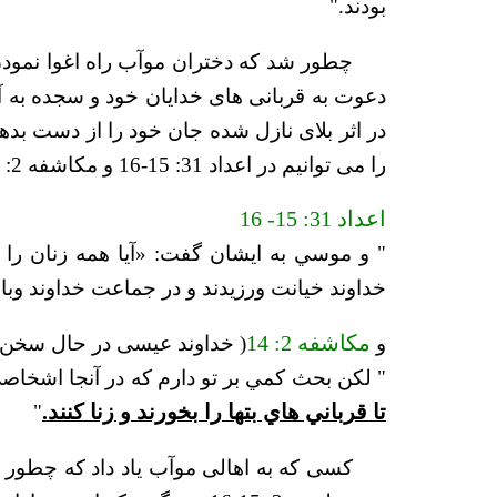
بودند."
چطور شد که دختران موآب راه اغوا نمودن ا
دعوت به قربانی های خدایان خود و سجده به آ
در اثر بلای نازل شده جان خود را از دست بد
را می توانیم در اعداد 31: 15-16 و مکاشفه 2: 14 بخوانیم:
اعداد 31: 15- 16
" و موسي به ايشان گفت: «آيا همه زنان را زن
خداوند خيانت ورزيدند و در جماعت خداوند وب
و
مکاشفه 2: 14
( خداوند عیسی در حال سخن گ
" لكن بحث كمي بر تو دارم كه در آنجا اشخاصي 
تا قرباني هاي بتها را بخورند و زنا كنند.
"
کسی که به اهالی موآب یاد داد که چطور اس