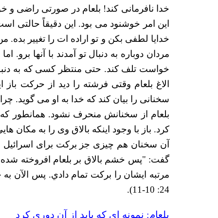
خدا نافرمانی کند! بلعام در صورتی راضی و خو
این امر خوشنود می بود. این دقیقاً حالتی اس
خدایا لطفی بکن و تو اراده ات را تغییر بده. م
مردان دوباره به دنبال تو آمدند با آنها برو.
خواست تلف کند. حتی منتظر کسی که به دنبالش
الاغ بلعام وقتی فرشته را دید از حرکت باز 
بلعام از سخنانش منحرف نشود. همانطور که بعد
کرد. باز با وجود اینکه بالاق وی را به مکان های
آن سخنان هم چیزی جز برکت برای اسرائیل نبود
گفت: "پس خشم بالاق بر بلعام افروخته شده، ه
مرتبه ايشان را بركت تمام دادي. پس الآن به جا
24: 10-11).
بلعام: نمونه ای که باید از آن دوری کرد