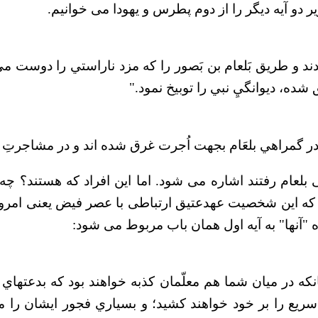
ر دو آیه دیگر را از دوم پطرس و یهودا می خوانیم.
د و طريق بَلعام بن بَصور را كه مزد ناراستي را دوست مي
شده، ديوانگيِ نبي را توبيخ نمود."
و در گمراهي بلعَام بجهت اُجرت غرق شده اند و در مشاجرتِ ق
ی بلعام رفتند اشاره می شود. اما این افراد که هستند؟ چه ک
این شخصیت عهدعتیق ارتباطی با عصر فیض یعنی امروز د
"آنها" به آیه اول همان باب مربوط می شود:
نانكه در ميان شما هم معلّمان كذبه خواهند بود كه بدعتهاي 
ريع را بر خود خواهند كشيد؛ و بسياري فجور ايشان را 