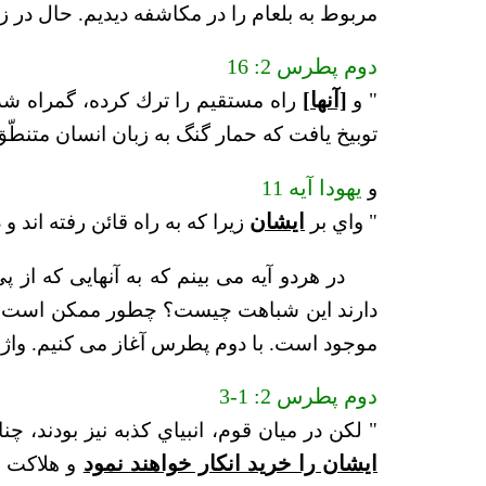
مربوط به بلعام را در مکاشفه دیدیم. حال در زی
دوم پطرس 2: 16
" و
[آنها]
راه مستقيم را ترك كرده، گمراه شدن
توبيخ يافت كه حمار گنگ به زبان انسان متنطّق 
و
یهودا آیه 11
" واي بر
ايشان
زيرا كه به راه قائن رفته اند 
در هردو آیه می بینم که به آنهایی که از پ
دارند این شباهت چیست؟ چطور ممکن است که 
موجود است. با دوم پطرس آغاز می کنیم. واژه 
دوم پطرس 2: 1-3
" لكن در ميان قوم، انبياي كذبه نيز بودند، چ
ايشان را خريد انكار خواهند نمود
و هلاكت س