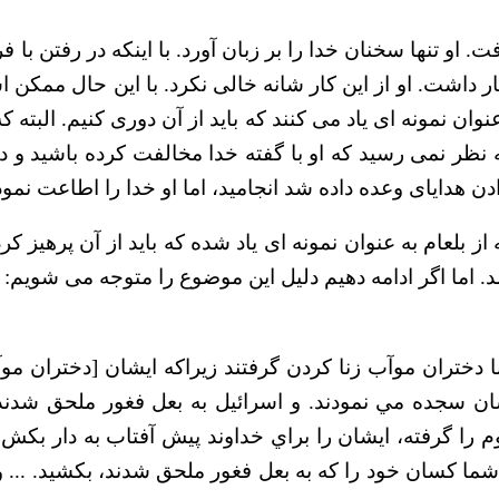
او تنها سخنان خدا را بر زبان آورد. با اینکه در رفتن با ف
 عنوان نمونه ای یاد می کنند که باید از آن دوری کنیم. البته
به نظر نمی رسید که او با گفته خدا مخالفت کرده باشید و
دن هدایای وعده داده شد انجامید، اما او خدا را اطاعت نمود.
 بلعام به عنوان نمونه ای یاد شده که باید از آن پرهیز کر
اشد. اما اگر ادامه دهیم دلیل این موضوع را متوجه می شویم:
با دختران موآب زنا كردن گرفتند زيراكه ايشان [دختران م
ان سجده مي نمودند. و اسرائيل به بعل فغور ملحق شدند
ا گرفته، ايشان را براي خداوند پيش آفتاب به دار بكش،
 كسان خود را كه به بعل فغور ملحق شدند،‌ بكشيد. ... و آ