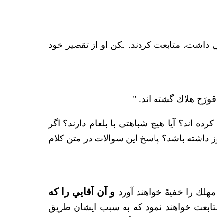
 داشت، متابعت كردند. لكن او از تقصير خود
ورَح هلاك گشته اند. "
رده اند؟ آیا هیچ شباهتی با بلعام دارند؟ اگر
اشته باشد؟ پاسخ این سوالات در متن کلام
مهلك را خفيهً خواهند آورد
و آن آقايي را كه
متابعت خواهند نمود كه به سبب ايشان طريق