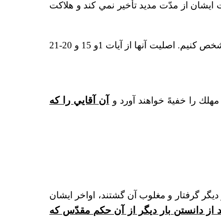
يشان از مدّت مديد تأخير نمي كند و هلاكت
در ادامه نگاهی به اطلاعات بیشتر درباره این معلمین کاذب می اندازیم. اما اول بیایید اصلیت آنها را مشخص کنیم. اصلیت آنها از آیات 1و 15 و 20-21
مهلك را خفيهً خواهند آورد و
آن آقايي را كه
ر ديگر گرفتار و مغلوب آن گشتند، اواخر ايشان
د از دانستن بار ديگر از آن حكم مقدّس كه