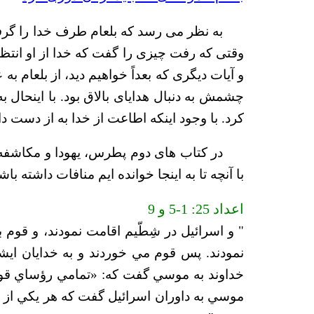
به نظر می رسد که بلعام طرف خدا را گرفت. 
و آیات دیگری که بعداً خواهیم دید، از بلعام به
چشمش به دنبال هدایای بالاق بود. با اینحال 
کرد. با وجود اینکه اطاعت از خدا به از دست دا
در کتاب های دوم پطرس، یهودا و مکاشفه از
با آنچه تا به اینجا خوانده ایم منافات داشته ب
اعداد 25: 1-5 و 9
" و اسرائيل در شِطّيم اقامت نمودند، و قوم 
نمودند. پس قوم مي خوردند و به خدايان ايش
خداوند به موسي گفت كه: «تمامي رؤساي قوم ر
موسي به داوران اسرائيل گفت كه هر يكي از شما