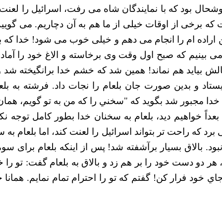
شحال بود که با نمایندگان شاه می رفت، اسرائیل را لعنت
ت که برخی از اوقات خیلی از ما هم به آن دچاریم. می گویی
ن اراده ام را انجام می دهم و خیلی خوب می شود! خدا که بل
 اما می بینیم که صبح اول وقت وی برخاسته و الاغ خود را آم
 بیاید هم نماند! همین شد که خشم خدا برانگیخته شد و فر
ایستاد و بدین صورت جان بلعام را نجات داد. فرشته به ب
اً خواهیم دید، بلعام به سخنان خدا بطور کامل توجه نکرد. 
ی برد که راحت تر بتواند اسرائیل را لعنت کند، اما بلعام به س
. بالاق بسیار برآشفته شد! پس از اینکه بلعام برای سومین
ر دو دست خود را بر هم زد و بالاق به بلعام گفت: تو را خو
ي خود فرار كن! گفتم كه تو را احترام تمام نمايم. همانا خد