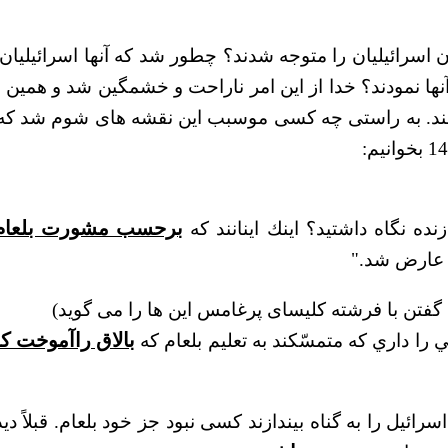
سرائیلیان را متوجه شدند؟ چطور شد که آنها اسرائیلیان را
نها نمودند؟ خدا از این امر ناراحت و خشمگین شد و همین
هند. به راستی چه کسی موسبب این نقشه های شوم شد که ای
ده نگاه داشتيد؟ اينك اينانند كه
برحسب مشورت بلعام
ا عارض شد."
فتن با فرشته کلیسای پرغامس این ها را می گوید)
را داري كه متمسّكند به تعليم بلعام كه
بالاق راآموخت كه
رائیل را به گناه بیندازند کسی نبود جز خود بلعام. قبلاً 