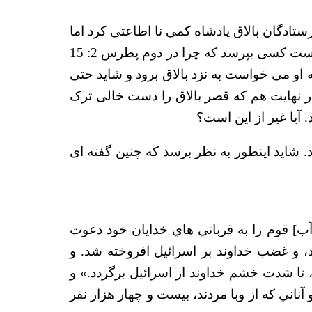
رستادگان بالاق پادشاه کمی نا اطاعتی کرد اما
وقتی که رفت چیزی را گفت که خدا از او انتظار داشت. او از این کار شانه خالی نکرد. با این حال ممکن است کسی بپرسد که چرا در دوم پطرس 2: 15
 که او می خواست به نزد بالاق برود و شاید حتی
 در نهایت هم که قصر بالاق را دست خالی ترک
 آیا غیر از این است؟
د. شاید اینطور به نظر برسد که چنین گفته ای
وآب] قوم را به قرباني هاي خدايان خود دعوت
، و غضب خداوند بر اسرائيل افروخته شد. و
 تا شدت خشم خداوند از اسرائيل برگردد.» و
ناني كه از وبا مردند، بيست و چهار هزار نفر