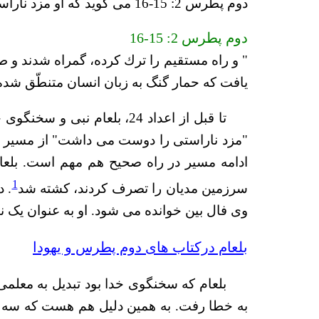
دوم پطرس 2: 15-16 می گوید که او مزد ناراستی را
دوم پطرس 2: 15-16
" و راه مستقيم را ترك كرده، گمراه شدند و طر
يافت كه حمار گنگ به زبان انسان متنطّق شده، د
تا قبل از اعداد 24، بلعام
"مزد ناراستی را دوست می داشت" از مسیر د
ادامه مسیر در راه صحیح هم مهم است. بلعام 
1
سرزمین مدیان را تصرف کردند، کشته شد
وی فال بین خوانده می شود. او به عنوان یک ن
بلعام درکتاب های دوم پطرس و یهودا
به خطا رفت. به همین دلیل هم هست که سه مرتبه