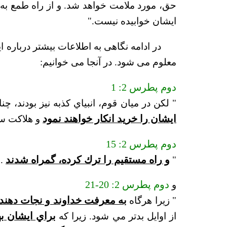
حق، مورد ملامت خواهد شد. و از راه طمع به
ايشان خوابيده نيست."
معلوم می شود. در آنجا می خوانیم:
دوم پطرس 2: 1
" لكن در ميان قوم، انبياي كذبه نيز بودند، چ
ايشان را خريد انكار خواهند نمود
و هلاكت سر
دوم پطرس 2: 15
"
و راه مستقيم را ترك كرده، گمراه شدند
 "
و
دوم پطرس 2: 20-21
" زيرا هرگاه
به معرفت خداوند و نجات دهند
از اوايل بدتر مي شود. زيرا كه
براي ايشان به