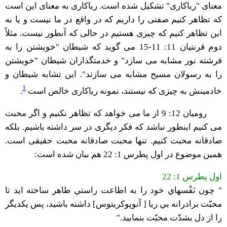
معنای "ریاکاری" تشکیل شده است. ریاکاری به معنای این است
که تظاهر کنیم صفتی را داریم که در واقع در ما نیست و یا به
این تظاهر کنیم که چیزی هستیم در حالی که آنطور نیست. مثلاً
دوم قرنتیان 11: 11-15 می گوید که شیطان "خویشتن را به
فرشته نور مشابه می سازد" و خدمتگذاران شیطان "خویشتن
را به رسولان مسیح مشابه می سازند". این تشابه شیطان و
1
خادمینش به چیزی که نیستند، نمونه ریاکاری خالص است
.
رومیان 12: 9 از ما می خواهد که تظاهر نکنیم و اگر محبت
می کنیم اینطور نباشد که فکر دیگری در سر داشته باشیم. بلکه
صادقانه محبت کنیم. تنها محبت صادقانه محبت حقیقی است.
همین موضوع در اول پطرس 1: 22 هم بیان شده است:
اول پطرس 1: 22
" چون نَفْسهاي خود را به اطاعت راستي طاهر ساخته ايد تا
محبّت برادرانه بي ريا [ آنوپوکریتوس] داشته باشيد، پس يكديگر
را از دل بشدّت محبّت بنماييد."