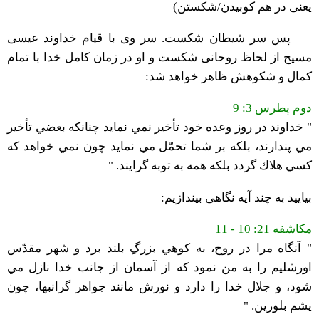
یعنی در هم کوبیدن/شکستن)
پس سر شیطان شکست. سر وی با قیام خداوند عیسی
مسیح از لحاظ روحانی شکست و او در زمان کامل خدا با تمام
کمال و شکوهش ظاهر خواهد شد:
دوم پطرس 3: 9
" خداوند در روز وعده خود تأخير نمي نمايد چنانكه بعضي تأخير
مي پندارند، بلكه بر شما تحمّل مي نمايد چون نمي خواهد كه
كسي هلاك گردد بلكه همه به توبه گرايند. "
بیایید به چند آیه نگاهی بیندازیم:
مکاشفه 21: 10 - 11
" آنگاه مرا در روح، به كوهي بزرگِ بلند برد و شهر مقدّس
اورشليم را به من نمود كه از آسمان از جانب خدا نازل مي
شود، و جلال خدا را دارد و نورش مانند جواهر گرانبها، چون
يشم بلورين. "