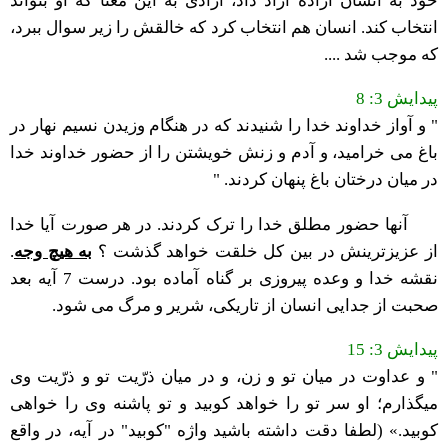
خود به انسان اراده آزاد داد، آزادی به این معنا که او بتواند
انتخاب کند. انسان هم انتخاب کرد که خالقش را زیر سوال ببرد،
که موجب شد ....
پیدایش 3: 8
" و آواز خداوند خدا را شنيدند كه در هنگام وزيدن نسيم نهار در
باغ مى خراميد، و آدم و زنش خويشتن را از حضور خداوند خدا
در ميان درختان باغ پنهان كردند. "
آنها حضور مطلق خدا را ترک کردند. در هر صورت آیا خدا
از عزیزترینش در بین کل خلقت خواهد گذشت ؟
به هیچ وجه
.
نقشه خدا و وعده پیروزی بر گناه آماده بود. درست 7 آیه بعد
صحبت از جدایی انسان از تاریکی، شریر و مرگ می شود.
پیدایش 3: 15
" و عداوت در ميان تو و زن، و در ميان ذرّيت تو و ذرّيت وى
میگذارم؛ او سر تو را خواهد كوبيد و تو پاشنه وى را خواهى
كوبيد.» (لطفا دقت داشته باشید واژه "کوبید" در آیه، در واقع