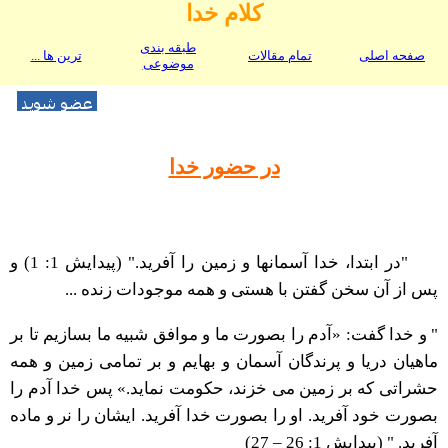
کلام خدا
طبقه بندی
صفحه اصلی
تمام مقالات
ترین ها ...
موضوعی
در حضور خدا
"در ابتدا، خدا آسمانها و زمين را آفريد." (پیدایش 1: 1) و
پس از آن سخن گفتن با هستی و همه موجودات زنده ...
" و خدا گفت: «آدم را بصورت ما و موافق شبيه ما بسازيم تا بر
ماهيان دريا و پرندگان آسمان و بهايم و بر تمامى زمين و همه
حشراتى كه بر زمين مى خزند، حكومت نمايد.» پس خدا آدم را
بصورت خود آفريد. او را بصورت خدا آفريد. ايشان را نر و ماده
آفريد. " (پیدایش 1: 26 – 27)