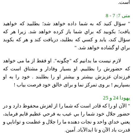
است.
متی 7: 7 - 8
" سؤال كنيد كه به شما داده خواهد شد؛ بطلبيد كه خواهيد
يافت؛ بكوبيد كه براي شما باز كرده خواهد شد. زيرا هر كه
سؤال كند، يابد و كسي كه بطلبد، دريافت كند و هر كه بكوبد
براي او گشاده خواهد شد. "
لازم نیست ما بدانیم که "چگونه". او فقط از ما می خواهد
که حضورش را بطلبیم. او بسیار وفادار و مشتاق است که
فرزندان عزیزش بیشتر و بیشتر او را بطلبند . خود را به او
بسپاریم ! بر وی تمرکز نما و برای خالق خود فرصت بیاب !
یهودا 24 و 25
" الآن او را كه قادر است كه شما را از لغزش محفوظ دارد و در
حضور جلال خود شما را بي عيب به فرحي عظيم قايم فرمايد،
يعني خداي واحد و نجات دهنده ما را جلال و عظمت و توانايي و
قدرت باد الآن و تا ابدالآباد. آمين.