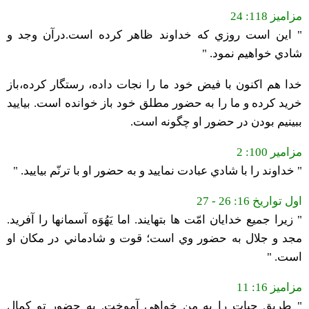
مزامیز 118: 24
" اين است روزي كه خداوند ظاهر كرده است.درآن وجد و
شادي خواهيم نمود. "
خدا هم اکنون با فیض خود ما را نجات داده، رستگار کرده،باز
خرید کرده و ما را به حضور مطلق خود باز خوانده است. بیایید
ببینیم بودن در حضور او چگونه است.
مزامیر 100: 2
" خداوند را با شادي عبادت نماييد و به حضور او با ترنّم بياييد. "
اول تواریخ 16: 26 - 27
" زيرا جميع خدايان امّت ها بتهايند. اما يَهُوَه آسمانها را آفريد.
مجد و جلال به حضور وي است؛ قوت و شادماني در مكان او
است. "
مزامیز 16: 11
" طريق حيات را به من خواهي آموخت. به حضور تو كمال