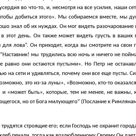
сердия во что-то, и, несмотря на все усилия, наши се
 чтобы добиться этого». Мы собираемся вместе, мы ду
ошо знал об их нуждах. Он мог видеть разочарование в
 в этот день. Он также может видеть грусть в ваших 
 для лова”. Он приходит, когда вы смотрите на свои п
». “Наставник! мы трудились всю ночь и ничего не пойм
все равно они остаются пустыми». Но Петр не остан
ью на сети и удивляться, почему они все еще пусты. 
Возможно, это из-за луны», «Возможно, кто-то оказал
 «может быть», которые, тем не менее, не важны, ко
ющегося, но от Бога милующего” (Послание к Римлянам 
 трудятся строящие его; если Господь не охранит город
 хлеб печали, тогда как возлюбленному Своему Он дает 