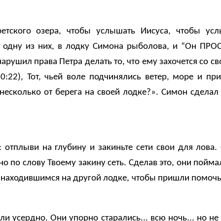
етского озера, чтобы услышать Иисуса, чтобы ус
 одну из них, в лодку Симона рыболова, и “Он ПРОС
арушил права Петра делать то, что ему захочется со с
0:22), Тот, чьей воле подчинялись ветер, море и пр
несколько от берега на своей лодке?». Симон сделал э
: отплыви на глубину и закиньте сети свои для лова.
но по слову Твоему закину сеть. Сделав это, они пойм
 находившимся на другой лодке, чтобы пришли помочь 
ли усердно. Они упорно старались... всю ночь... но н