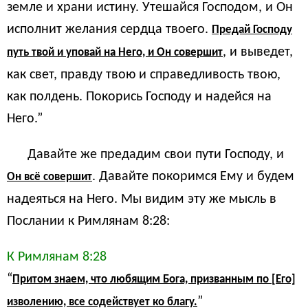
земле и храни истину. Утешайся Господом, и Он
исполнит желания сердца твоего.
Предай Господу
, и выведет,
путь твой и уповай на Него, и Он совершит
как свет, правду твою и справедливость твою,
как полдень. Покорись Господу и надейся на
Него.”
Давайте же предадим свои пути Господу, и
. Давайте покоримся Ему и будем
Он всё совершит
надеяться на Него. Мы видим эту же мысль в
Послании к Римлянам 8:28:
К Римлянам 8:28
“
Притом знаем, что любящим Бога, призванным по [Его]
”
изволению, все содействует ко благу.