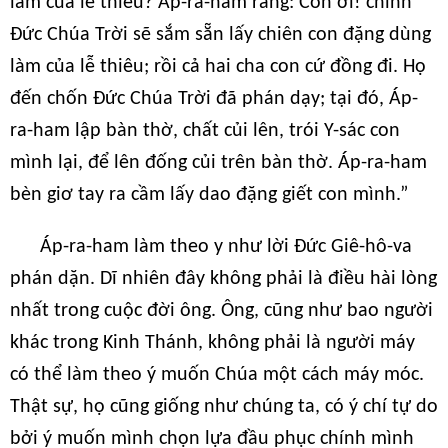
làm của lễ thiêu? Áp-ra-ham rằng: Con ơi! chính
Đức Chúa Trời sẽ sắm sẵn lấy chiên con đặng dùng
làm của lễ thiêu; rồi cả hai cha con cứ đồng đi. Họ
đến chốn Đức Chúa Trời đã phán dạy; tại đó, Áp-
ra-ham lập bàn thờ, chất củi lên, trói Y-sác con
mình lại, để lên đống củi trên bàn thờ. Áp-ra-ham
bèn giơ tay ra cầm lấy dao đặng giết con mình.”
Áp-ra-ham làm theo y như lời Đức Giê-hô-va
phán dặn. Dĩ nhiên đây không phải là điều hài lòng
nhất trong cuộc đời ông. Ông, cũng như bao người
khác trong Kinh Thánh, không phải là người máy
có thể làm theo ý muốn Chúa một cách máy móc.
Thật sự, họ cũng giống như chúng ta, có ý chí tự do
bởi ý muốn mình chọn lựa đầu phục chính mình