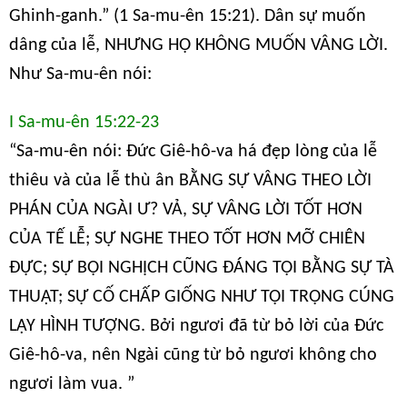
Ghinh-ganh.” (1 Sa-mu-ên 15:21). Dân sự muốn
dâng của lễ, NHƯNG HỌ KHÔNG MUỐN VÂNG LỜI.
Như Sa-mu-ên nói:
I Sa-mu-ên 15:22-23
“Sa-mu-ên nói: Đức Giê-hô-va há đẹp lòng của lễ
thiêu và của lễ thù ân BẰNG SỰ VÂNG THEO LỜI
PHÁN CỦA NGÀI Ư? VẢ, SỰ VÂNG LỜI TỐT HƠN
CỦA TẾ LỄ; SỰ NGHE THEO TỐT HƠN MỠ CHIÊN
ĐỰC; SỰ BỘI NGHỊCH CŨNG ĐÁNG TỘI BẰNG SỰ TÀ
THUẬT; SỰ CỐ CHẤP GIỐNG NHƯ TỘI TRỌNG CÚNG
LẠY HÌNH TƯỢNG. Bởi ngươi đã từ bỏ lời của Đức
Giê-hô-va, nên Ngài cũng từ bỏ ngươi không cho
ngươi làm vua. ”