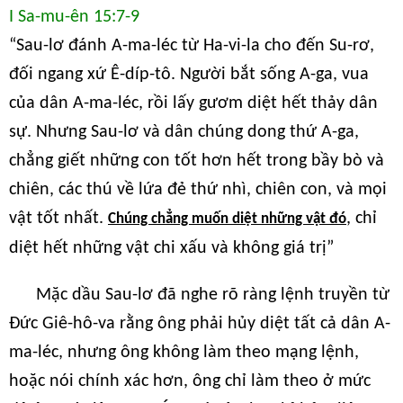
I Sa-mu-ên 15:7-9
“Sau-lơ đánh A-ma-léc từ Ha-vi-la cho đến Su-rơ,
đối ngang xứ Ê-díp-tô. Người bắt sống A-ga, vua
của dân A-ma-léc, rồi lấy gươm diệt hết thảy dân
sự. Nhưng Sau-lơ và dân chúng dong thứ A-ga,
chẳng giết những con tốt hơn hết trong bầy bò và
chiên, các thú về lứa đẻ thứ nhì, chiên con, và mọi
vật tốt nhất.
, chỉ
Chúng chẳng muốn diệt những vật đó
diệt hết những vật chi xấu và không giá trị”
Mặc dầu Sau-lơ đã nghe rõ ràng lệnh truyền từ
Đức Giê-hô-va rằng ông phải hủy diệt tất cả dân A-
ma-léc, nhưng ông không làm theo mạng lệnh,
hoặc nói chính xác hơn, ông chỉ làm theo ở mức