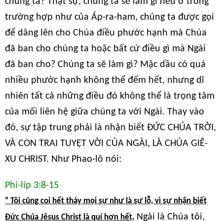
chúng ta? Thật sự, chúng ta sẽ làm gì nếu ở trong
trường hợp như của Áp-ra-ham, chúng ta được gọi
để dâng lên cho Chúa điều phước hạnh mà Chúa
đã ban cho chúng ta hoặc bất cứ điều gì mà Ngài
đã ban cho? Chúng ta sẽ làm gì? Mặc dầu có quá
nhiều phước hạnh không thể đếm hết, nhưng dĩ
nhiên tất cả những điều đó không thể là trọng tâm
của mối liên hệ giữa chúng ta với Ngài. Thay vào
đó, sự tập trung phải là nhận biết ĐỨC CHÚA TRỜI,
VÀ CON TRAI TUYỆT VỜI CỦA NGÀI, LÀ CHÚA GIÊ-
XU CHRIST. Như Phao-lô nói:
Phi-líp 3:8-15
“ Tôi cũng coi hết thảy mọi sự như là sự lỗ, vì sự nhận biết
Ngài là Chúa tôi,
Đức Chúa Jêsus Christ là quí hơn hết,