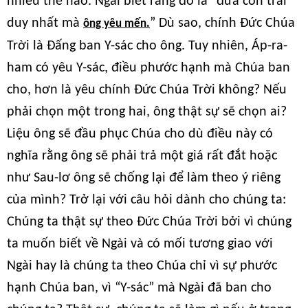
nhiều thế nào. Ngài biết rằng đó là “đứa con trai
duy nhất mà
” Dù sao, chính Đức Chúa
ông yêu mến.
Trời là Đấng ban Y-sác cho ông. Tuy nhiên, Áp-ra-
ham có yêu Y-sác, điều phước hạnh mà Chúa ban
cho, hơn là yêu chính Đức Chúa Trời không? Nếu
phải chọn một trong hai, ông thật sự sẽ chọn ai?
Liệu ông sẽ đầu phục Chúa cho dù điều này có
nghĩa rằng ông sẽ phải trả một giá rất đắt hoặc
như Sau-lơ ông sẽ chống lại để làm theo ý riêng
của mình? Trở lại với câu hỏi dành cho chúng ta:
Chúng ta thật sự theo Đức Chúa Trời bởi vì chúng
ta muốn biết về Ngài và có mối tương giao với
Ngài hay là chúng ta theo Chúa chỉ vì sự phước
hạnh Chúa ban, vì “Y-sác” mà Ngài đã ban cho