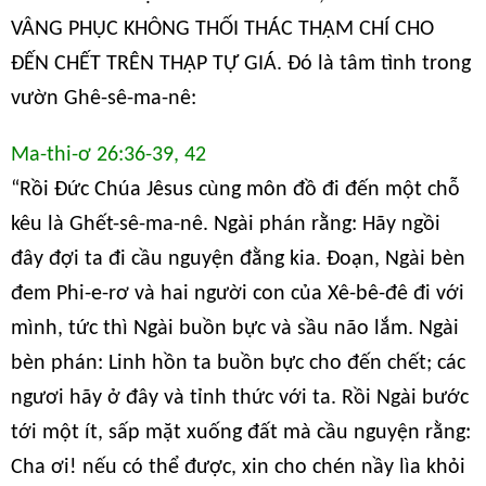
VÂNG PHỤC KHÔNG THỐI THÁC THẬM CHÍ CHO
ĐẾN CHẾT TRÊN THẬP TỰ GIÁ. Đó là tâm tình trong
vườn Ghê-sê-ma-nê:
Ma-thi-ơ 26:36-39, 42
“Rồi Đức Chúa Jêsus cùng môn đồ đi đến một chỗ
kêu là Ghết-sê-ma-nê. Ngài phán rằng: Hãy ngồi
đây đợi ta đi cầu nguyện đằng kia. Đoạn, Ngài bèn
đem Phi-e-rơ và hai người con của Xê-bê-đê đi với
mình, tức thì Ngài buồn bực và sầu não lắm. Ngài
bèn phán: Linh hồn ta buồn bực cho đến chết; các
ngươi hãy ở đây và tỉnh thức với ta. Rồi Ngài bước
tới một ít, sấp mặt xuống đất mà cầu nguyện rằng:
Cha ơi! nếu có thể được, xin cho chén nầy lìa khỏi