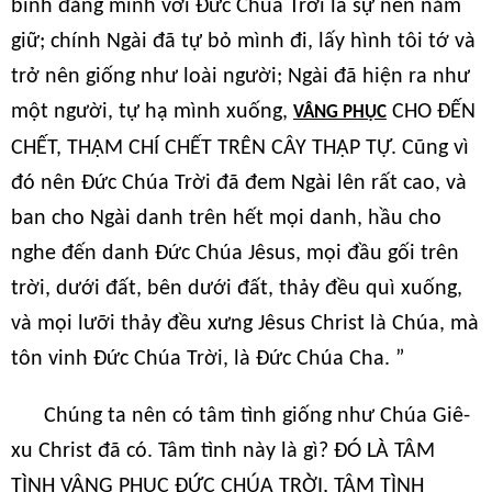
bình đẳng mình với Đức Chúa Trời là sự nên nắm
giữ; chính Ngài đã tự bỏ mình đi, lấy hình tôi tớ và
trở nên giống như loài người; Ngài đã hiện ra như
một người, tự hạ mình xuống,
CHO ĐẾN
VÂNG PHỤC
CHẾT, THẬM CHÍ CHẾT TRÊN CÂY THẬP TỰ. Cũng vì
đó nên Đức Chúa Trời đã đem Ngài lên rất cao, và
ban cho Ngài danh trên hết mọi danh, hầu cho
nghe đến danh Đức Chúa Jêsus, mọi đầu gối trên
trời, dưới đất, bên dưới đất, thảy đều quì xuống,
và mọi lưỡi thảy đều xưng Jêsus Christ là Chúa, mà
tôn vinh Đức Chúa Trời, là Đức Chúa Cha. ”
Chúng ta nên có tâm tình giống như Chúa Giê-
xu Christ đã có. Tâm tình này là gì? ĐÓ LÀ TÂM
TÌNH VÂNG PHỤC ĐỨC CHÚA TRỜI, TÂM TÌNH