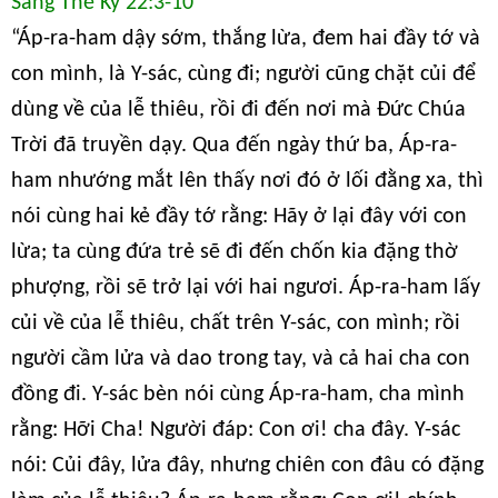
Sáng Thế Ký 22:3-10
“Áp-ra-ham dậy sớm, thắng lừa, đem hai đầy tớ và
con mình, là Y-sác, cùng đi; người cũng chặt củi để
dùng về của lễ thiêu, rồi đi đến nơi mà Đức Chúa
Trời đã truyền dạy. Qua đến ngày thứ ba, Áp-ra-
ham nhướng mắt lên thấy nơi đó ở lối đằng xa, thì
nói cùng hai kẻ đầy tớ rằng: Hãy ở lại đây với con
lừa; ta cùng đứa trẻ sẽ đi đến chốn kia đặng thờ
phượng, rồi sẽ trở lại với hai ngươi. Áp-ra-ham lấy
củi về của lễ thiêu, chất trên Y-sác, con mình; rồi
người cầm lửa và dao trong tay, và cả hai cha con
đồng đi. Y-sác bèn nói cùng Áp-ra-ham, cha mình
rằng: Hỡi Cha! Người đáp: Con ơi! cha đây. Y-sác
nói: Củi đây, lửa đây, nhưng chiên con đâu có đặng