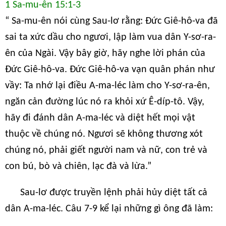
1 Sa-mu-ên 15:1-3
“ Sa-mu-ên nói cùng Sau-lơ rằng: Đức Giê-hô-va đã
sai ta xức dầu cho ngươi, lập làm vua dân Y-sơ-ra-
ên của Ngài. Vậy bây giờ, hãy nghe lời phán của
Đức Giê-hô-va. Đức Giê-hô-va vạn quân phán như
vầy: Ta nhớ lại điều A-ma-léc làm cho Y-sơ-ra-ên,
ngăn cản đường lúc nó ra khỏi xứ Ê-díp-tô. Vậy,
hãy đi đánh dân A-ma-léc và diệt hết mọi vật
thuộc về chúng nó. Ngươi sẽ không thương xót
chúng nó, phải giết người nam và nữ, con trẻ và
con bú, bò và chiên, lạc đà và lừa.”
Sau-lơ được truyền lệnh phải hủy diệt tất cả
dân A-ma-léc. Câu 7-9 kể lại những gì ông đã làm: