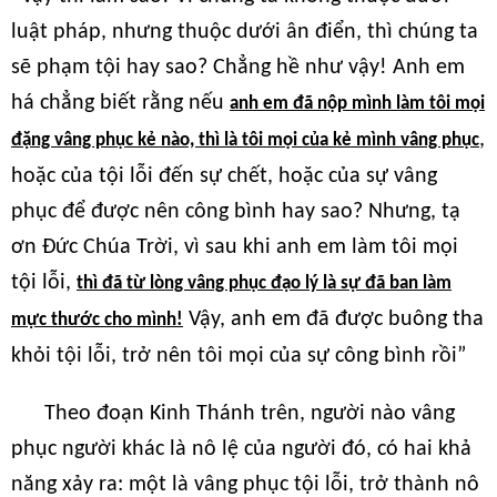
luật pháp, nhưng thuộc dưới ân điển, thì chúng ta
sẽ phạm tội hay sao? Chẳng hề như vậy! Anh em
há chẳng biết rằng nếu
anh em đã nộp mình làm tôi mọi
,
đặng vâng phục kẻ nào, thì là tôi mọi của kẻ mình vâng phục
hoặc của tội lỗi đến sự chết, hoặc của sự vâng
phục để được nên công bình hay sao? Nhưng, tạ
ơn Đức Chúa Trời, vì sau khi anh em làm tôi mọi
tội lỗi,
thì đã từ lòng vâng phục đạo lý là sự đã ban làm
Vậy, anh em đã được buông tha
mực thước cho mình!
khỏi tội lỗi, trở nên tôi mọi của sự công bình rồi”
Theo đoạn Kinh Thánh trên, người nào vâng
phục người khác là nô lệ của người đó, có hai khả
năng xảy ra: một là vâng phục tội lỗi, trở thành nô