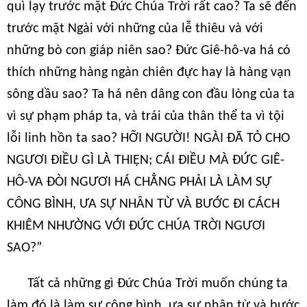
quì lạy trước mặt Đức Chúa Trời rất cao? Ta sẽ đến
trước mặt Ngài với những của lễ thiêu và với
những bò con giáp niên sao? Đức Giê-hô-va há có
thích những hàng ngàn chiên đực hay là hàng vạn
sông dầu sao? Ta há nên dâng con đầu lòng của ta
vì sự phạm pháp ta, và trái của thân thể ta vì tội
lỗi linh hồn ta sao? HỠI NGƯỜI! NGÀI ĐÃ TỎ CHO
NGƯƠI ĐIỀU GÌ LÀ THIỆN; CÁI ĐIỀU MÀ ĐỨC GIÊ-
HÔ-VA ĐÒI NGƯƠI HÁ CHẲNG PHẢI LÀ LÀM SỰ
CÔNG BÌNH, ƯA SỰ NHÂN TỪ VÀ BƯỚC ĐI CÁCH
KHIÊM NHƯỜNG VỚI ĐỨC CHÚA TRỜI NGƯƠI
SAO?”
Tất cả những gì Đức Chúa Trời muốn chúng ta
làm đó là làm sự công bình, ưa sự nhân từ và bước