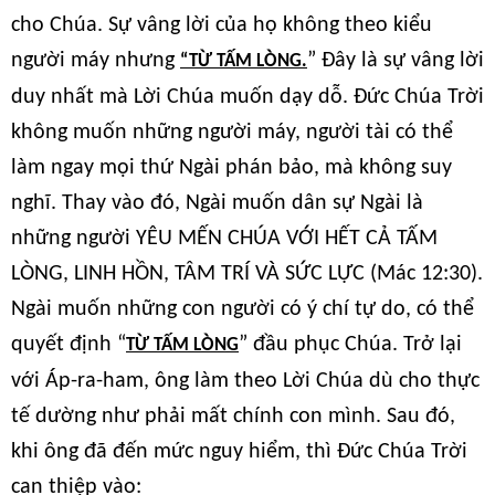
cho Chúa. Sự vâng lời của họ không theo kiểu
người máy nhưng
” Đây là sự vâng lời
“TỪ TẤM LÒNG.
duy nhất mà Lời Chúa muốn dạy dỗ. Đức Chúa Trời
không muốn những người máy, người tài có thể
làm ngay mọi thứ Ngài phán bảo, mà không suy
nghĩ. Thay vào đó, Ngài muốn dân sự Ngài là
những người YÊU MẾN CHÚA VỚI HẾT CẢ TẤM
LÒNG, LINH HỒN, TÂM TRÍ VÀ SỨC LỰC (Mác 12:30).
Ngài muốn những con người có ý chí tự do, có thể
quyết định “
” đầu phục Chúa. Trở lại
TỪ TẤM LÒNG
với Áp-ra-ham, ông làm theo Lời Chúa dù cho thực
tế dường như phải mất chính con mình. Sau đó,
khi ông đã đến mức nguy hiểm, thì Đức Chúa Trời
can thiệp vào: