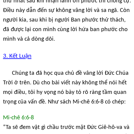
thứ nhất sau khi nhận lãnh ơn phước thì chống cự.
Điều này dẫn đến sự không vâng lời và sa ngã. Còn
người kia, sau khi bị người Ban phước thử thách,
đã được lại con mình cùng lời hứa ban phước cho
mình và cả dòng dõi.
3. Kết Luận
Chúng ta đã học qua chủ đề vâng lời Đức Chúa
Trời ở trên. Dù cho bài viết này không thể nói hết
mọi điều, tôi hy vọng nó bày tỏ rõ ràng tầm quan
trọng của vấn đề. Như sách Mi-chê 6:6-8 có chép:
Mi-chê 6:6-8
“Ta sẽ đem vật gì chầu trước mặt Đức Giê-hô-va và