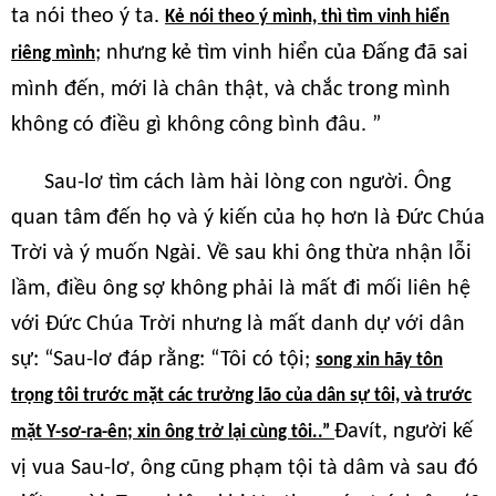
ta nói theo ý ta.
Kẻ nói theo ý mình, thì tìm vinh hiển
; nhưng kẻ tìm vinh hiển của Đấng đã sai
riêng mình
mình đến, mới là chân thật, và chắc trong mình
không có điều gì không công bình đâu. ”
Sau-lơ tìm cách làm hài lòng con người. Ông
quan tâm đến họ và ý kiến của họ hơn là Đức Chúa
Trời và ý muốn Ngài. Về sau khi ông thừa nhận lỗi
lầm, điều ông sợ không phải là mất đi mối liên hệ
với Đức Chúa Trời nhưng là mất danh dự với dân
sự: “Sau-lơ đáp rằng: “Tôi có tội;
song xin hãy tôn
trọng tôi trước mặt các trưởng lão của dân sự tôi, và trước
Đavít, người kế
mặt Y-sơ-ra-ên; xin ông trở lại cùng tôi..”
vị vua Sau-lơ, ông cũng phạm tội tà dâm và sau đó