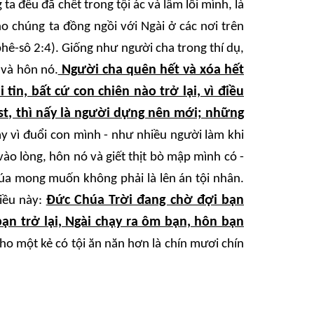
ta đều đã chết trong tội ác và lầm lỗi mình, là
ho chúng ta đồng ngồi với Ngài ở các nơi trên
phê-sô 2:4). Giống như người cha trong thí dụ,
Người cha quên hết và xóa hết
 và hôn nó.
in, bất cứ con chiên nào trở lại, vì điều
ist, thì nấy là người dựng nên mới; những
hay vì đuổi con mình - như nhiều người làm khi
ào lòng, hôn nó và giết thịt bò mập mình có -
Chúa mong muốn không phải là lên án tội nhân.
Đức Chúa Trời đang chờ đợi bạn
điều này:
ạn trở lại, Ngài chạy ra ôm bạn, hôn bạn
cho một kẻ có tội ăn năn hơn là chín mươi chín