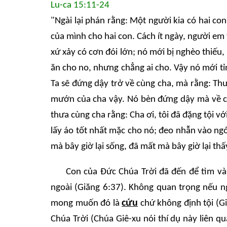
Lu-ca 15:11-24
"Ngài lại phán rằng: Một người kia có hai con
của mình cho hai con. Cách ít ngày, người em t
xứ xảy có cơn đói lớn; nó mới bị nghèo thiếu
ăn cho no, nhưng chẳng ai cho. Vậy nó mới tỉ
Ta sẽ đứng dậy trở về cùng cha, mà rằng: Thưa
mướn của cha vậy. Nó bèn đứng dậy mà về cù
thưa cùng cha rằng: Cha ơi, tôi đã đặng tội v
lấy áo tốt nhất mặc cho nó; đeo nhẫn vào ngó
mà bây giờ lại sống, đã mất mà bây giờ lại th
Con của Đức Chúa Trời đã đến để tìm và 
ngoài (Giăng 6:37). Không quan trọng nếu n
cứu
mong muốn đó là
chứ không định tội (Gi
Chúa Trời (Chúa Giê-xu nói thí dụ này liên 