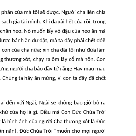
i phần của mà tôi sẽ được. Người cha liền chia
ạch gia tài mình. Khi đã xài hết của rồi, trong
ng chăn heo. Nó muốn lấy vỏ đậu của heo ăn mà
được bánh ăn dư dật, mà ta đây phải chết đói!
à con của cha nữa; xin cha đãi tôi như đứa làm
g thương xót, chạy ra ôm lấy cổ mà hôn. Con
. nhưng người cha bảo đầy tớ rằng: Hãy mau mau
. Chúng ta hãy ăn mừng, vì con ta đây đã chết
ai đến với Ngài, Ngài sẽ không bao giờ bỏ ra
khứ của họ là gì. Điều mà Con Đức Chúa Trời
y là hình ảnh của người Cha thương xót là Đức
i ăn năn). Đức Chúa Trời "muốn cho mọi người