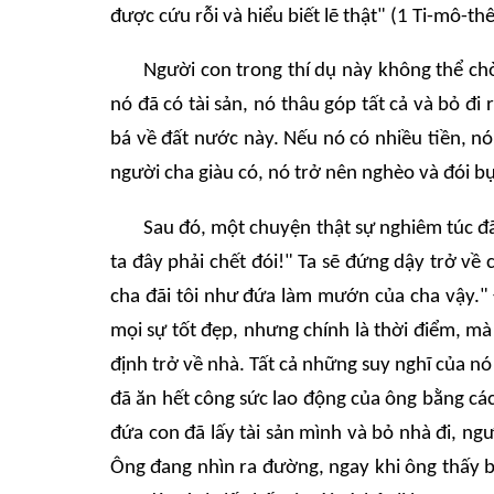
được cứu rỗi và hiểu biết lẽ thật" (1 Ti-mô-thê
Người con trong thí dụ này không thể ch
nó đã có tài sản, nó thâu góp tất cả và bỏ đi
bá về đất nước này. Nếu nó có nhiều tiền, nó
người cha giàu có, nó trở nên nghèo và đói b
Sau đó, một chuyện thật sự nghiêm túc đã
ta đây phải chết đói!" Ta sẽ đứng dậy trở về 
cha đãi tôi như đứa làm mướn của cha vậy." 
mọi sự tốt đẹp, nhưng chính là thời điểm, mà
định trở về nhà. Tất cả những suy nghĩ của n
đã ăn hết công sức lao động của ông bằng cá
đứa con đã lấy tài sản mình và bỏ nhà đi, n
Ông đang nhìn ra đường, ngay khi ông thấy 