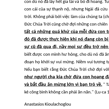
con dù nó đã lấy hết gia tài và bỏ đi hoang. T
con cái của sự thạnh nộ, nhưng Ngài đã cứu c
trời. Không phải bởi việc làm của chúng ta (c
Đức Chúa Trời cũng chờ đợi những con chiên lạ
tất cả những quá khứ của mỗi đứa con trở
đó đã được thực hiện khi nó đang còn b
sự cũ đã qua đi, nầy mọi sự đều trở nên
biết được con mình hư hỏng, cho dù nó đã ăn 
đoạn họ khởi sự vui mừng. Niềm vui tương tự 
Nếu bạn biết rằng Đức Chúa Trời chờ đợi với 
như người cha kia chờ đứa con hoang đàn
và bắt đầu ăn mừng lớn vì bạn trỏ về.
" T
kẻ công bình không cần phải ăn năn." (Lu-ca 1
Anastasios Kioulachoglou