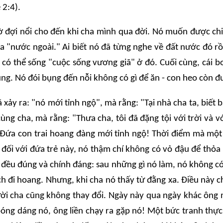
 2:4).
ờ đợi nổi cho đến khi cha mình qua đời. Nó muốn được chia
 ra "nước ngoài." Ai biết nó đã từng nghe về đất nước đó rồ
 có thể sống "cuộc sống vương giã" ở đó. Cuối cùng, cái 
ụng. Nó đói bụng đến nỗi không có gì để ăn - con heo còn 
 xảy ra: "nó mới tỉnh ngộ", mà rằng: "Tại nhà cha ta, bi
cùng cha, mà rằng: "Thưa cha, tôi đã đặng tội với trời và v
Đứa con trai hoang đàng mới tỉnh ngộ! Thời điểm mà một 
 đối với đứa trẻ này, nó thậm chí không có vỏ đậu để thỏa
ó đều đúng và chính đáng: sau những gì nó làm, nó không c
ch đi hoang. Nhưng, khi cha nó thấy từ đằng xa. Điều này 
gười cha cũng không thay đổi. Ngày này qua ngày khác ông
bóng dáng nó, ông liền chạy ra gặp nó! Một bức tranh thự