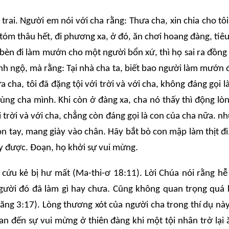
 trai. Người em nói với cha rằng: Thưa cha, xin chia cho tô
óm thâu hết, đi phương xa, ở đó, ăn chơi hoang đàng, tiêu s
, bèn đi làm mướn cho một người bổn xứ, thì họ sai ra đồ
nh ngộ, mà rằng: Tại nhà cha ta, biết bao người làm mướn 
 cha, tôi đã đặng tội với trời và với cha, không đáng gọi l
ng cha mình. Khi còn ở đàng xa, cha nó thấy thì động lòn
ới trời và với cha, chẳng còn đáng gọi là con của cha nữa
n tay, mang giày vào chân. Hãy bắt bò con mập làm thịt đi
ấy được. Đoạn, họ khởi sự vui mừng.
cứu kẻ bị hư mất (Ma-thi-ơ 18:11). Lời Chúa nói rằng hễ 
gười đó đã làm gì hay chưa. Cũng không quan trọng quá 
ăng 3:17). Lòng thương xót của người cha trong thí dụ nà
quan đến sự vui mừng ở thiên đàng khi một tội nhân trở lạ