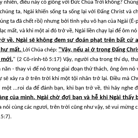
uy nhiên, điều này có giống với Đức Chúa Trời không? Chúng 
húng ta, Ngài khiến sống ta sống lại với Đấng Christ và c
húng ta đã chết rồi) nhưng bởi tình yêu vô hạn của Ngài (Ê-
c mất, và khi một ai đó trở về, Ngài liền chạy lại để ôm nó
 về. Ngài sẽ không đem sự đoán phạt trên bất cứ ai t
ị hư mất.
"Vậy, nếu ai ở trong Đấng Chr
Lời Chúa chép:
 mới.
" (2 Cô-rinh-tô 5:17) Vậy, người cha trong thí dụ, t
năn - thay vì để nó trong giai đoạn thử thách, ông ôm nó v
sẽ xảy ra ở trên trời khi một tội nhân trở lại. Điều mà 
một ...roi da để đánh bạn, khi bạn trở về, thì hãy nghe 
g của mình. Ngài chờ đợi bạn và hễ khi Ngài thấy b
a nói cùng các ngươi, trên trời cũng như vậy, sẽ vui mừng 
5:7).