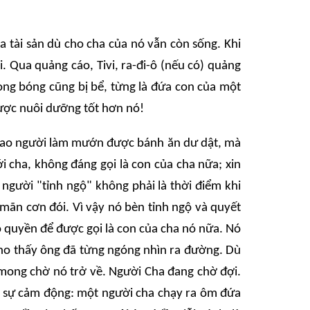
 tài sản dù cho cha của nó vẫn còn sống. Khi
i. Qua quảng cáo, Tivi, ra-đi-ô (nếu có) quảng
bong bóng cũng bị bể, từng là đứa con của một
được nuôi dưỡng tốt hơn nó!
ết bao người làm mướn được bánh ăn dư dật, mà
ới cha, không đáng gọi là con của cha nữa; xin
người "tỉnh ngộ" không phải là thời điểm khi
 mãn cơn đói. Vì vậy nó bèn tỉnh ngộ và quyết
ó quyền để được gọi là con của cha nó nữa. Nó
cho thấy ông đã từng ngóng nhìn ra đường. Dù
 mong chờ nó trở về. Người Cha đang chờ đợi.
c sự cảm động: một người cha chạy ra ôm đứa