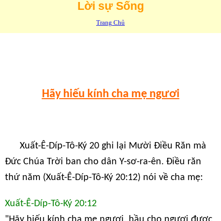
Lời sự Sống
Trang Chủ
Hãy hiếu kính cha mẹ ngươi
Xuất-Ê-Díp-Tô-Ký 20 ghi lại Mười Điều Răn mà
Đức Chúa Trời ban cho dân Y-sơ-ra-ên. Điều răn
thứ năm (Xuất-Ê-Díp-Tô-Ký 20:12) nói về cha mẹ:
Xuất-Ê-Díp-Tô-Ký 20:12
"Hãy hiếu kính cha mẹ ngươi, hầu cho ngươi được