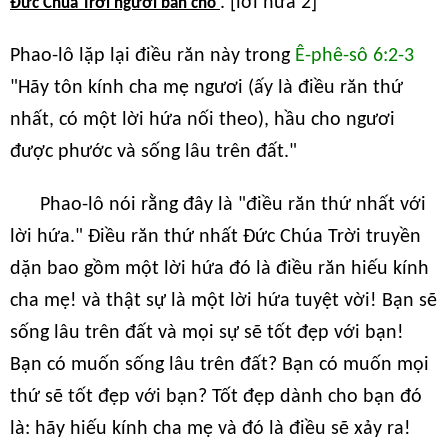
. [lời hứa 2]"
Đức Chúa Trời ngươi ban cho
Phao-lô lặp lại điều răn này trong
Ê-phê-sô 6:2-3
"Hãy tôn kính cha mẹ ngươi (ấy là điều răn thứ
nhất, có một lời hứa nối theo), hầu cho ngươi
được phước và sống lâu trên đất."
Phao-lô nói rằng đây là "điều răn thứ nhất với
lời hứa." Điều răn thứ nhất Đức Chúa Trời truyền
dặn bao gồm một lời hứa đó là điều răn hiếu kính
cha mẹ! và thật sự là một lời hứa tuyệt vời! Bạn sẽ
sống lâu trên đất và mọi sự sẽ tốt đẹp với bạn!
Bạn có muốn sống lâu trên đất? Bạn có muốn mọi
thứ sẽ tốt đẹp với bạn? Tốt đẹp dành cho bạn đó
là: hãy hiếu kính cha mẹ và đó là điều sẽ xảy ra!