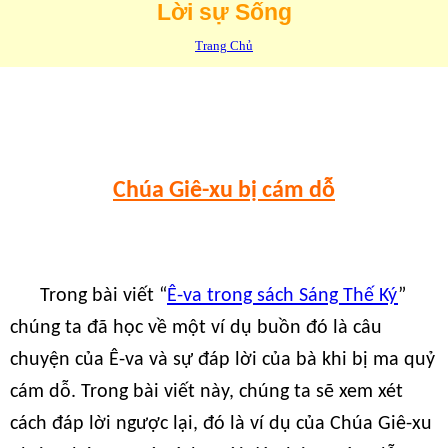
Lời sự Sống
Trang Chủ
Chúa Giê-xu bị cám dỗ
Trong bài viết “
Ê-va trong sách Sáng Thế Ký
”
chúng ta đã học về một ví dụ buồn đó là câu
chuyện của Ê-va và sự đáp lời của bà khi bị ma quỷ
cám dỗ. Trong bài viết này, chúng ta sẽ xem xét
cách đáp lời ngược lại, đó là ví dụ của Chúa Giê-xu