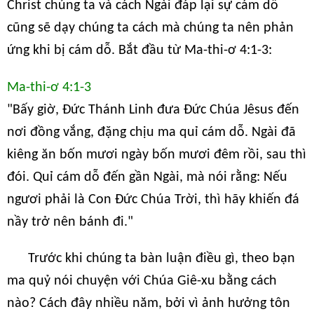
Christ chúng ta và cách Ngài đáp lại sự cám dỗ
cũng sẽ dạy chúng ta cách mà chúng ta nên phản
ứng khi bị cám dỗ. Bắt đầu từ Ma-thi-ơ 4:1-3:
Ma-thi-ơ 4:1-3
"Bấy giờ, Đức Thánh Linh đưa Đức Chúa Jêsus đến
nơi đồng vắng, đặng chịu ma quỉ cám dỗ. Ngài đã
kiêng ăn bốn mươi ngày bốn mươi đêm rồi, sau thì
đói. Quỉ cám dỗ đến gần Ngài, mà nói rằng: Nếu
ngươi phải là Con Đức Chúa Trời, thì hãy khiến đá
nầy trở nên bánh đi."
Trước khi chúng ta bàn luận điều gì, theo bạn
ma quỷ nói chuyện với Chúa Giê-xu bằng cách
nào? Cách đây nhiều năm, bởi vì ảnh hưởng tôn