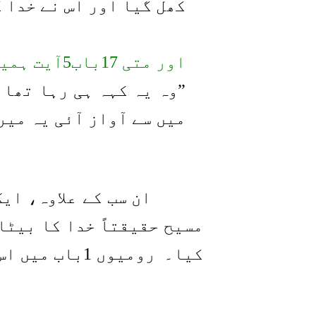
کھل گیا اور اس نے خدا 
اور متی 17باب5آیت ہمیں بتاتی ہے کہ:
”وہ یہ کہہ ہی رہا تھا 
میں سے آواز آئی یہ میر
ان سب کے علاوہ، ای
مسیح حقیقتاً خدا کا بیٹا
کیا۔
رومیوں 1باب میں اس حوالے سے بتاتا ہے: