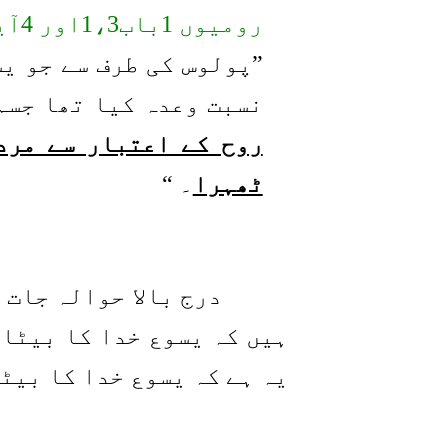
رومیوں 1باب1،3اور 4آیت:
”پولوس کی طرف سے جو یس
نسبت وعدہ کیا تھا جسم
روح کے اعتبار سے مرد
ٹھہرا
۔ “
درج بالا حوالہ جات 
ہیں کہ یسوع خدا کا بیٹا 
یہ ہے کہ یسوع خدا کا بیٹ