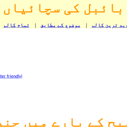
بائبل کی سچائیاں
ید ترین کالم
|
موضوع کے مطابق
|
تمام کالم
ter friendly)
یح کے بارے میں چند