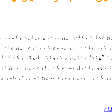
یح خدا کے کلام میں مرکزی حیثیت رکھتا 
ور کیا جائے اور یسوع کے بارے میں چند ب
ا ”چند“ باتیں ، کیونکہ اس قسم کے کالم
ے جو بائبل یسوع کے بارے میں بیان کر
یں گے وہ ہمیں یسوع مسیح کو بہتر طور پ
ا: