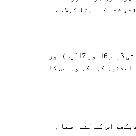
قدس خدا کا بیٹا کہلائے
اس کے علاوہ، خدانے دو دفعہ ، پہلی بار یسوع کے بپتسمہ پر(متی 3باب16اور 17آیت) اور
متی17باب5آیت) واضح طور پر اعلانیہ کہا کہ وہ اس کا
دیکھو اس کے لئے آسمان