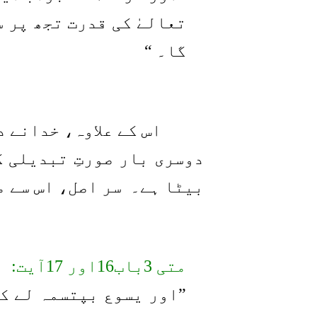
تعالےٰ کی قدرت تجھ پر س
گا۔ “
بیٹا ہے۔
سر اصل، اس سے م
متی 3باب16اور 17آیت:
”اور یسوع بپتسمہ لے کر