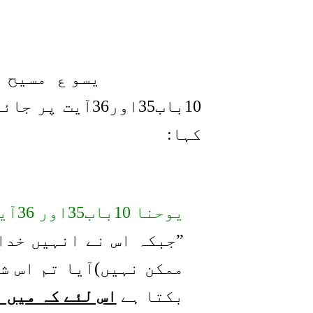
یسو ع مسیح 
10باب35اور36آ
کہا:
یوحنا 10باب35اور 36آیت:
”جبکہ اس نے انہیں خدا 
ممکن نہیں)آیا تم اس شخ
بکتا ہے
اس لئے کہ میں 