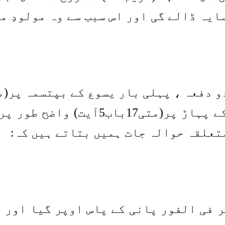
ایہ ڈالے گی اور اس سبب سے وہ مولودِ م
دوسری بار صورتِ تبدیلی کے پہاڑ پر(
تعلقہ حوالہ جات ہمیں بتاتے ہیں کہ:
 فی الفور پانی کے پاس اوپر گیا اور 