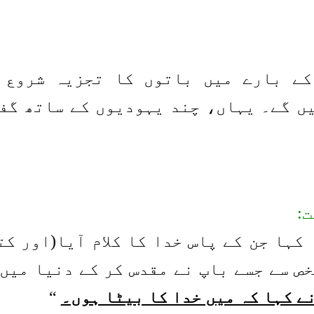
کے بارے میں باتوں کا تجزیہ شروع 
یت پر جائیں گے۔ یہاں، چند یہودیوں کے سات
کہا جن کے پاس خدا کا کلام آیا(اور کت
ص سے جسے باپ نے مقدس کر کے دنیا میں
نے کہا کہ میں خدا کا بیٹا ہوں۔
“