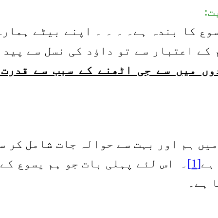
وع کا بندہ ہے۔ ۔ ۔ ۔ اپنے بیٹے ہمار
 کے اعتبار سے تو دا
ﺅ
د کی نسل سے پید
وں میں سے جی اٹھنے کے سبب سے قدرت 
میں ہم اور بہت سے حوالہ جات شامل کر س
ہے
[1]
۔
اس لئے پہلی بات جو ہم یسوع کے
ا ہے۔