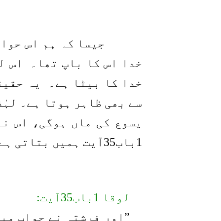
جیسا کہ ہم اس حوا
خدا اس کا باپ تھا۔
اس ل
خدا کا بیٹا ہے۔
یہ حقیق
سے بھی ظاہر ہوتا ہے۔ لہٰ
یسوع کی ماں ہوگی، اس نے
1باب35آیت ہمیں بتاتی ہے کہ:
لوقا 1باب35آیت:
”اور فرشتہ نے جواب میں