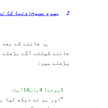
2
یسوع مسیح: دنیا کا نج
یہ جاننے کے بعد 
جاننے کیلئے آگے بڑھتے ہیں، شروع کے لئے
پڑھتے ہیں :
1یوحنا 4باب14آیت:
”اور ہم نے دیکھ لیا ہ