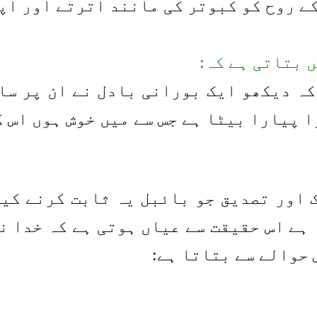
کے روح کو کبوتر کی مانند اترتے اور اپ
کہ دیکھو ایک بورانی بادل نے ان پر سا
ا پیارا بیٹا ہے جس سے میں خوش ہوں اس ک
ک اور تصدیق جو بائبل یہ ثابت کرنے کی
 ہے اس حقیقت سے عیاں ہوتی ہے کہ خدا ن