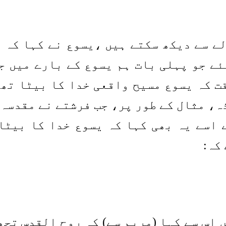
لے سے دیکھ سکتے ہیں ،یسوع نے کہا کہ 
ئے جو پہلی بات ہم یسوع کے بارے میں ج
ت کہ یسوع مسیح واقعی خدا کا بیٹا تھا
ذہ، مثال کے طور پر، جب فرشتے نے مقدسہ 
 اسے یہ بھی کہا کہ یسوع خدا کا بیٹا
 اس سے کہا (مریم سے) کہ روح القدس تجھ