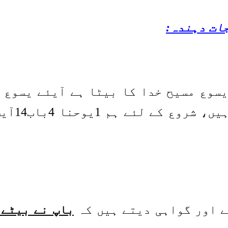
ات دہندہ:
یسوع مسیح خدا کا بیٹا ہے آیئے یسوع 
 ہم 1یوحنا 4باب14آیت پر جائیں گے۔
ے اور گواہی دیتے ہیں کہ
باپ نے بیٹے 