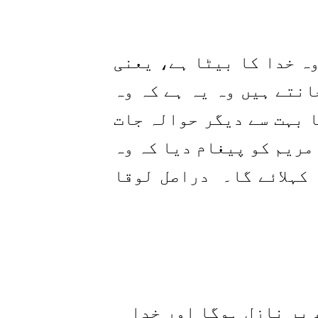
وہ خدا کا بیٹا ہے، یعنی
انتے ہیں وہ یہ ہے کہ وہ
 بہت سے دیگر حوالہ جات
مریم کو پیغام دیا کہ وہ
 کہلائے گا۔
دراصل لوقا
 پر نازل ہوگا اور خدا