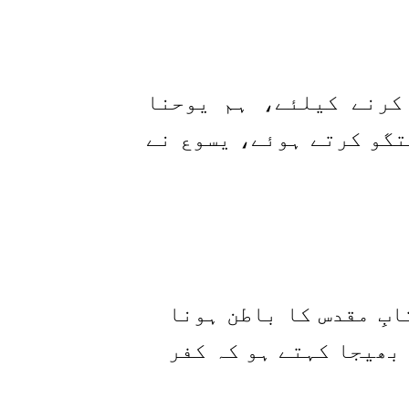
کرنے کیلئے، ہم یوحنا
ھ گفتگو کرتے ہوئے، یسوع نے
ابِ مقدس کا باطن ہونا
 بھیجا کہتے ہو کہ کفر