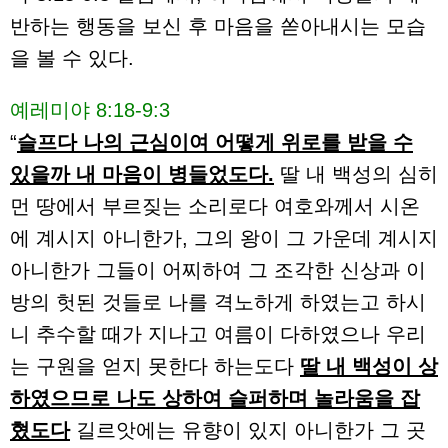
반하는 행동을 보신 후 마음을 쏟아내시는 모습
을 볼 수 있다.
예레미야 8:18-9:3
“
슬프다 나의 근심이여 어떻게 위로를 받을 수
있을까 내 마음이 병들었도다.
딸 내 백성의 심히
먼 땅에서 부르짖는 소리로다 여호와께서 시온
에 계시지 아니한가, 그의 왕이 그 가운데 계시지
아니한가 그들이 어찌하여 그 조각한 신상과 이
방의 헛된 것들로 나를 격노하게 하였는고 하시
니 추수할 때가 지나고 여름이 다하였으나 우리
는 구원을 얻지 못한다 하는도다
딸 내 백성이 상
하였으므로 나도 상하여 슬퍼하며 놀라움을 잡
혔도다
길르앗에는 유향이 있지 아니한가 그 곳