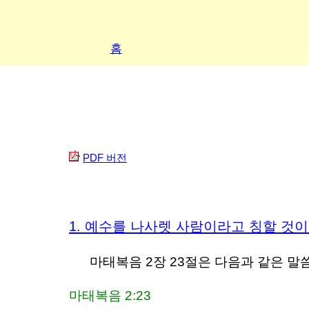
홈
PDF 버전
1. 예수를 나사렛 사람이라고 칭할 것
마태복음 2장 23절은 다음과 같은 말
마태복음 2:23