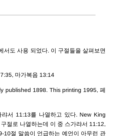
1:7에서도 사용 되었다. 이 구절들을 살펴보면
9, 27:35, 마가복음 13:14
y published 1898. This printing 1995, 페
서 11:13를 나열하고 있다. New King
을 관련 구절로 나열하는데 이 중 스가랴서 11:12,
장 9-10절 말씀이 언급하는 예언이 아무런 관