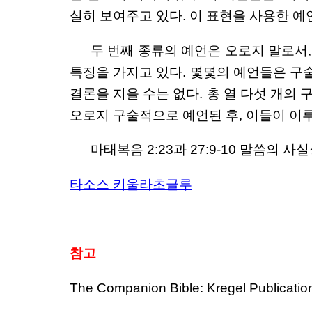
실히 보여주고 있다. 이 표현을 사용한 예
두 번째 종류의 예언은 오로지 말로서
특징을 가지고 있다. 몇몇의 예언들은 구
결론을 지을 수는 없다. 총 열 다섯 개의
오로지 구술적으로 예언된 후, 이들이 이루어
마태복음 2:23과 27:9-10 말씀의
타소스 키울라초글루
참고
The Companion Bible: Kregel Publication