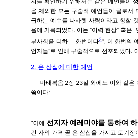
지를 확인하기 위해서는 같은 예언들이 성경
을 제외한 모든 구술적 예언들이 글로서 또
급하는 예수를 나사렛 사람이라고 칭할 것
음에 기록되었다. 이는 “이력 현상” 혹은
3
부사항을 더하는 화법이다
". 이 화법의
언자들”로 인해 구술적으로 선포되었다. 
2. 은 삼십에 대한 예언
마태복음 2장 23절 외에도 이와 같은
씀이다:
선지자 예레미야를 통하여 하
"
이에
긴 자의 가격 곧 은 삼십을 가지고 토기장