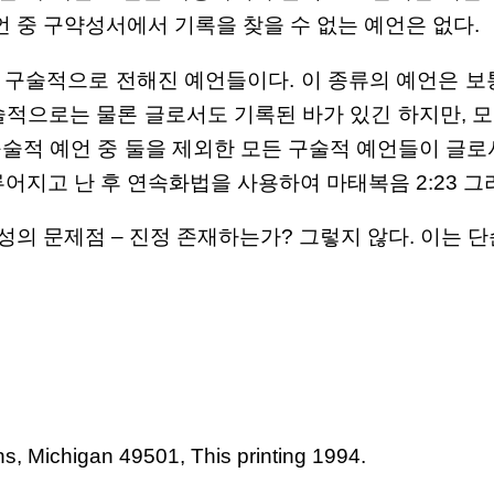
언 중 구약성서에서 기록을 찾을 수 없는 예언은 없다.
, 구술적으로 전해진 예언들이다. 이 종류의 예언은 보
술적으로는 물론 글로서도 기록된 바가 있긴 하지만, 
 구술적 예언 중 둘을 제외한 모든 구술적 예언들이 글
지고 난 후 연속화법을 사용하여 마태복음 2:23 그리
 사실성의 문제점 – 진정 존재하는가? 그렇지 않다. 이는
s, Michigan 49501, This printing 1994.