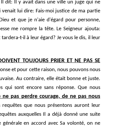
Il dit: Il y avait dans une ville un juge qui ne
 venait lui dire: Fais-moi justice de ma partie
 Dieu et que je n'aie d'égard pour personne,
cesse me rompre la tête. Le Seigneur ajouta:
 tardera-t-il à leur égard? Je vous le dis, il leur
OIVENT TOUJOURS PRIER ET NE PAS SE
ponse et pour cette raison, nous pouvons nous
aise. Au contraire, elle était bonne et juste.
tes qui sont encore sans réponse. Que nous
De ne pas perdre courage, de ne pas nous
 requêtes que nous présentons auront leur
equêtes auxquelles Il a déjà donné une suite
 générale en accord avec Sa volonté, on ne