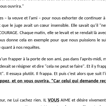
vous ouvrira."
s – la veuve et l’ami – pour nous exhorter de continuer à 
 que le juge avait un cœur insensible. Elle savait qu’il "ne
RAGE. Chaque matin, elle se levait et se rendait là avec sa
ous donne cela en exemple pour que nous puissions le sui
e quant à nos requêtes.
un frapper à la porte de son ami, pas dans l’après-midi, ma
evait se résigner et dire "cela ne peut se faire". Et il y frappa
". Il essaya plutôt. Il frappa. Et puis c’est alors que suit l
appez, et on vous ouvrira. "Car celui qui demande reçoi
VOUS
r, ne Lui cachez rien. IL
AIME et désire vivement 