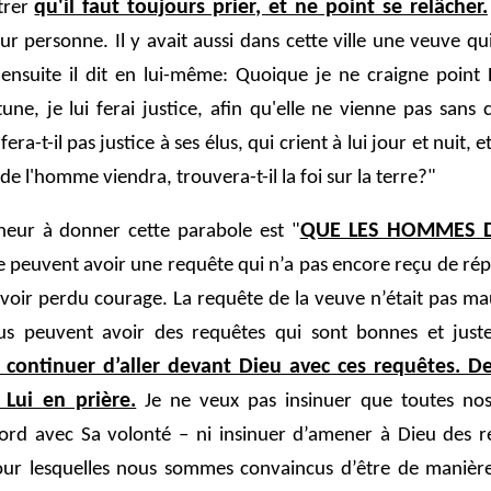
qu'il faut toujours prier, et ne point se relâcher.
trer
ur personne. Il y avait aussi dans cette ville une veuve qui
ensuite il dit en lui-même: Quoique je ne craigne point
e, je lui ferai justice, afin qu'elle ne vienne pas sans 
a-t-il pas justice à ses élus, qui crient à lui jour et nuit, et
e l'homme viendra, trouvera-t-il la foi sur la terre?"
QUE LES HOMMES D
neur à donner cette parabole est "
te peuvent avoir une requête qui n’a pas encore reçu de ré
oir perdu courage. La requête de la veuve n’était pas mauv
us peuvent avoir des requêtes qui sont bonnes et jus
 continuer d’aller devant Dieu avec ces requêtes. 
 Lui en prière.
Je ne veux pas insinuer que toutes nos
ord avec Sa volonté – ni insinuer d’amener à Dieu des r
our lesquelles nous sommes convaincus d’être de manière