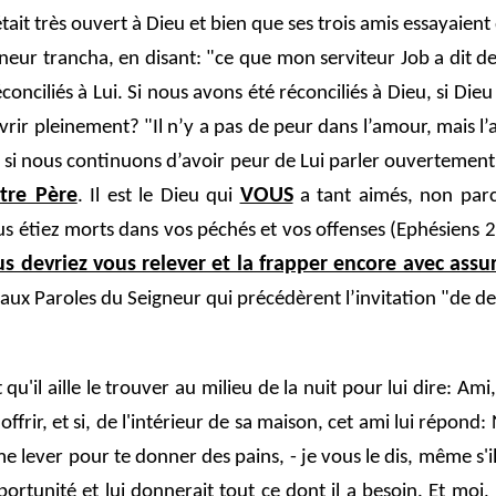
était très ouvert à Dieu et bien que ses trois amis essayaient
eigneur trancha, en disant: "ce que mon serviteur Job a dit d
ciliés à Lui. Si nous avons été réconciliés à Dieu, si Dieu 
rir pleinement? "Il n’y a pas de peur dans l’amour, mais l’a
i nous continuons d’avoir peur de Lui parler ouvertement. Oui
tre Père
VOUS
. Il est le Dieu qui
a tant aimés, non parc
étiez morts dans vos péchés et vos offenses (Ephésiens 2
s devriez vous relever et la frapper encore avec assu
, aux Paroles du Seigneur qui précédèrent l’invitation "de 
t qu'il aille le trouver au milieu de la nuit pour lui dire: A
 offrir, et si, de l'intérieur de sa maison, cet ami lui répo
e lever pour te donner des pains, - je vous le dis, même s'il
mportunité et lui donnerait tout ce dont il a besoin. Et mo