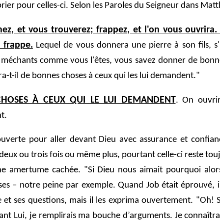
rier pour celles-ci. Selon les Paroles du Seigneur dans Matt
z, et vous trouverez; frappez, et l'on vous ouvrira
 frappe.
Lequel de vous donnera une pierre à son fils, s
c, méchants comme vous l'êtes, vous savez donner de bonn
ra-t-il de bonnes choses à ceux qui les lui demandent."
HOSES À CEUX QUI LE LUI DEMANDENT
. On ouvri
t.
verte pour aller devant Dieu avec assurance et confianc
deux ou trois fois ou même plus, pourtant celle-ci reste to
 une amertume cachée. "Si Dieu nous aimait pourquoi al
s – notre peine par exemple. Quand Job était éprouvé, il 
sse et ses questions, mais il les exprima ouvertement. "Oh! S
ant Lui, je remplirais ma bouche d’arguments. Je connaîtrais