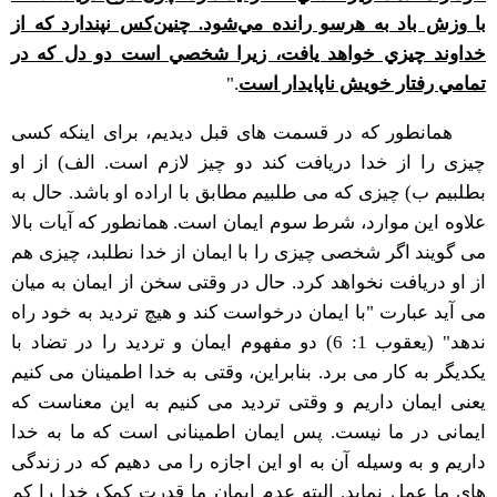
با وزش باد به هر‌‌سو رانده مي‌شود. چنين‌کس نپندارد که از
خداوند چيزي خواهد يافت، زيرا شخصي است دو دل که در
تمامي رفتار خويش ناپايدار است
."
همانطور که در قسمت های قبل دیدیم، برای اینکه کسی
چیزی را از خدا دریافت کند دو چیز لازم است. الف) از او
بطلبیم ب) چیزی که می طلبیم مطابق با اراده او باشد. حال به
علاوه این موارد، شرط سوم ایمان است. همانطور که آیات بالا
می گویند اگر شخصی چیزی را با ایمان از خدا نطلبد، چیزی هم
از او دریافت نخواهد کرد. حال در وقتی سخن از ایمان به میان
می آید عبارت "با ايمان درخواست کند و هيچ ترديد به خود راه
ندهد" (یعقوب 1: 6) دو مفهوم ایمان و تردید را در تضاد با
یکدیگر به کار می برد. بنابراین، وقتی به خدا اطمینان می کنیم
یعنی ایمان داریم و وقتی تردید می کنیم به این معناست که
ایمانی در ما نیست. پس ایمان اطمینانی است که ما به خدا
داریم و به وسیله آن به او این اجازه را می دهیم که در زندگی
های ما عمل نماید. البته عدم ایمان ما قدرت کمک خدا را کم