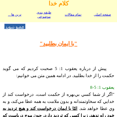
کلام خدا
طبقه بندی
صفحه اصلی
تمام مقالات
ترین ها ...
موضوعی
"با ایمان بطلبید"
پیش از درباره یعقوب 1: 5 صحبت کردیم که می گوید
حکمت را از خدا بطلبید. در ادامه همین متن می خوانیم:
یعقوب 1: 5-8
"اگر از شما کسي بي‌بهره از حکمت است، درخواست کند از
خدايي که سخاوتمندانه و بدون ملامت به همه عطا مي‌کند، و به
وي عطا خواهد شد.
امّا با ايمان درخواست کند و هيچ ترديد به
خود راه ندهد، زيرا کسي که ترديد دارد، چون موج درياست که