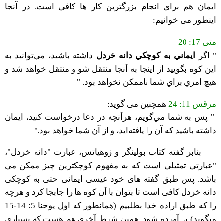
ایمان هم برای انجام بزرگترین کار ها کافی است. در آنجا
اینطور می خوانیم:
متی 17: 20
" اگر
ايماني به کوچکي دانه خردل
داشته باشيد، مي‌توانيد به
اين کوه بگوييد از اينجا به آنجا منتقل شو و منتقل خواهد شد و
هيچ امري براي شما ناممکن نخواهد بود. "
مرقس 11: 24
همچنین می گوید:
" پس به شما مي‌گويم، هر‌‌آنچه در دعا درخواست کنيد، ايمان
داشته باشيد که آن را يافته‌ايد، و از آن شما خواهد بود."
بنابر گفته کتاب بولینگر و زوهیاتس، عبارت "دانه خردل"،
"عبارتی تمثیلی است که به مفهوم کوچکترین چیز ممکن می
باشد. پس طبق گفته های خود عیسی ایمانی حتی به کوچکی
دانه خردل کافی است تا بتوان با آن کوه ها را جابجا کرد و هرچه
را که طبق اراده خدا بطلبیم (همانطور که اول یوحنا 5: 14-15
میگوید) بر آورده شود. همین شرط آخری هم هست که بسیاری