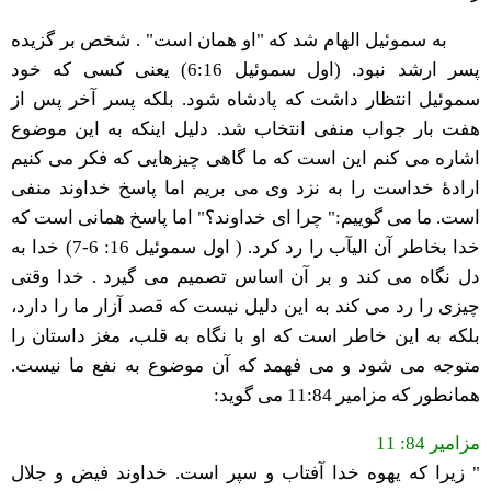
به سموئیل الهام شد که "او همان است" . شخص بر گزیده
پسر ارشد نبود. (اول سموئیل 6:16) یعنی کسی که خود
سموئیل انتظار داشت که پادشاه شود. بلکه پسر آخر پس از
هفت بار جواب منفی انتخاب شد. دلیل اینکه به این موضوع
اشاره می کنم این است که ما گاهی چیزهایی که فکر می کنیم
ارادۀ خداست را به نزد وی می بریم اما پاسخ خداوند منفی
است. ما می گوییم:" چرا ای خداوند؟" اما پاسخ همانی است که
خدا بخاطر آن الیآب را رد کرد. ( اول سموئیل 16: 6-7) خدا به
دل نگاه می کند و بر آن اساس تصمیم می گیرد . خدا وقتی
چیزی را رد می کند به این دلیل نیست که قصد آزار ما را دارد،
بلکه به این خاطر است که او با نگاه به قلب، مغز داستان را
متوجه می شود و می فهمد که آن موضوع به نفع ما نیست.
همانطور که مزامیر 11:84 می گوید:
مزامیر 84: 11
" زيرا كه يهوه خدا آفتاب و سپر است. خداوند فيض و جلال