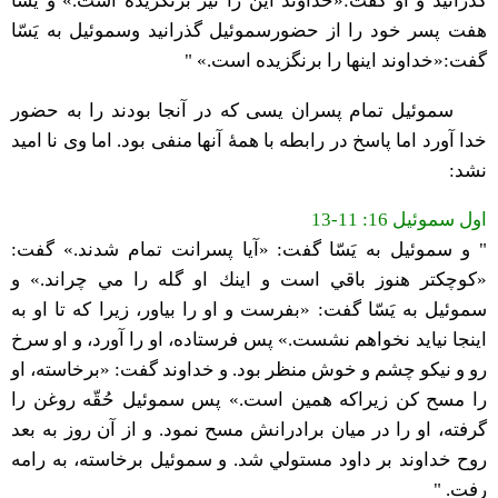
گذرانيد و او گفت:«خداوند اين را نيز برنگزيده است.» و يَسّا
هفت پسر خود را از حضورسموئيل گذرانيد وسموئيل به يَسّا
گفت:«خداوند اينها را برنگزيده است.» "
سموئیل تمام پسران یسی که در آنجا بودند را به حضور
خدا آورد اما پاسخ در رابطه با همۀ آنها منفی بود. اما وی نا امید
نشد:
اول سموئیل 16: 11-13
" و سموئيل به يَسّا گفت: «آيا پسرانت تمام شدند.» گفت:
«كوچكتر هنوز باقي است و اينك او گله را مي چراند.» و
سموئيل به يَسّا گفت: «بفرست و او را بياور، زيرا كه تا او به
اينجا نيايد نخواهم نشست.» پس فرستاده،‌ او را آورد، و او سرخ
رو و نيكو چشم و خوش منظر بود. و خداوند گفت: «برخاسته، او
را مسح كن زيراكه همين است.» پس سموئيل حُقّه روغن را
گرفته، او را در ميان برادرانش مسح نمود. و از آن روز به بعد
روح خداوند بر داود مستولي شد. و سموئيل برخاسته، به رامه
رفت. "