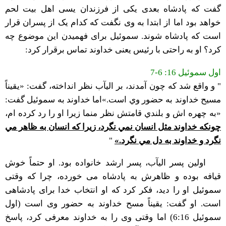
گفت که پادشاه بعدی یکی از فرزندان یسی اهل بیت لحم
خواهد بود اما از ابتدا به وی نگفت که کدام یک از پسران قرار
است که پادشاه شوند. سموئیل برای فهمیدن این موضوع چه
کرد؟ او به راحتی با رئیس یعنی خداوند تماس برقرار کرد:
اول سموئیل 16: 6-7
" و واقع شد كه چون آمدند، بر اليآب نظر انداخته، گفت: «يقيناً
مسيح خداوند به حضور وي است.»اما خداوند به سموئيل گفت:
«به چهره اش و بلندي قامتش نظر منما زيرا او را رد كرده ام،
چونكه خداوند مثل انسان نمي نگرد، زيرا كه انسان به ظاهر مي
نگرد و خداوند به دل مي نگرد.»
"
اولین پسر الیآب، پسر ارشد خانواده بود. او حتماً خوش
قیافه بوده و ظاهرش به پادشاه می خورده، چرا که وقتی
سموئیل او را دید، فکر کرد که او انتخاب خدا برای پادشاهی
است. او گفت: یقیناً مسح خداوند به حضور وی است (اول
سموئیل 6:16) اما وقتی وی را به خداوند معرفی کرد، پاسخ