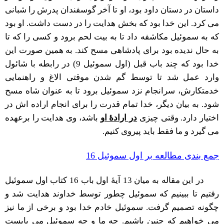
داستان در دستان داود بود، او تا آخر گوسفندان پدرش را شبانی
می کرد. این خدا بود که بخش هدایت را در دست داشت. او بود
که به سموئیل مکاشفه داد تا به بیت لحم برود و کسی را که تا
به حال ندیده بود برای پادشاهی مسح کند. به همین صورت این
خدا بود که چند باب قبل (اول سموئیل 9) در رابطه با شائول
وارد عمل شد تا توسط گم شدن موقتی الاغ و راهنمایی
خدمتکارش، سرانجام نزد سموئیل برود تا به عنوان شاه مسح
شود. به بیان دیگر، خدا تمام قدرت را برای انجام اراده اش در
اختیار دارد. وقتی چیزی
در ارادۀ او
باشد، وی هدایت را برعهده
می گیرد و ما فقط باید پیروی کنیم.
جمع بندی مطالعه بر اول سموئیل 16
در این مقاله به میان 13 آیۀ اول باب 16 کتاب اول سموئیل
رفتیم تا ببینیم که سموئیل چطور توسط خداوند هدایت شد و
چگونه تصمیم گرفت. سموئیل خادم خدا بود و برخی از ما نیز
می خواهیم که چنین باشیم. چه ما و چه سموئیل می بایست