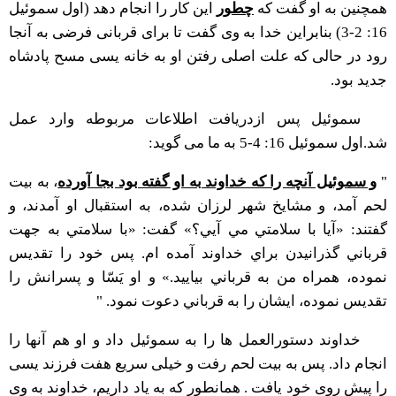
همچنین به او گفت که
چطور
این کار را انجام دهد (اول سموئیل
16: 2-3) بنابراین خدا به وی گفت تا برای قربانی فرضی به آنجا
رود در حالی که علت اصلی رفتن او به خانه یسی مسح پادشاه
جدید بود.
سموئیل پس ازدریافت اطلاعات مربوطه وارد عمل
شد.اول سموئیل 16: 4-5 به ما می گوید:
"
و سموئيل آنچه را كه خداوند به او گفته بود بجا آورده
، به بيت
لحم آمد، و مشايخ شهر لرزان شده، به استقبال او آمدند، و
گفتند: «آيا با سلامتي مي آيي؟‌» گفت: «با سلامتي به جهت
قرباني گذرانيدن براي خداوند آمده ام. پس خود را تقديس
نموده، همراه من به قرباني بياييد.» و او يَسّا و پسرانش را
تقديس نموده، ايشان را به قرباني دعوت نمود. "
خداوند دستورالعمل ها را به سموئیل داد و او هم آنها را
انجام داد. پس به بیت لحم رفت و خیلی سریع هفت فرزند یسی
را پیش روی خود یافت . همانطور که به یاد داریم، خداوند به وی