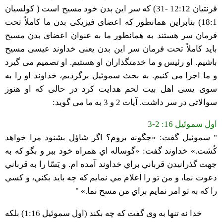
قرنتیان 12:12 -31) که سر این بدن خود مسیح است ( کولسیان
18:1) بنابراین همانطور که اعضای فیزیکی بدن ما کاملاً تحت
فرمان سر هستند به همانطور ما به عنوان اعضای بدن مسیح
باید کاملاً تحت فرمان سر این بدن یعنی خداوند عیسی مسیح
باشیم. او رئیس و ما خدمتگذاران او هستیم. او تصمیم می گیرد
و ما اجرا می کنیم. به بحث سموئیل برگردیم، خداوند او را به
سوی یسی اهل بیت لحم هدایت کرد در حالی که او هنوز
سوالاتی در سر داشت. آیات 2 و 3 به ما می گوید:
اول سموئیل 16: 2-3
" سموئيل گفت: «چگونه بروم؟ اگر شاؤل بشنود مرا خواهد
كُشت.» خداوند گفت: «گوساله اي همراه خود ببر و بگو كه به
جهت گذرانيدن قرباني براي خداوند آمده ام. و يَسّا را به قرباني
دعوت نما، و من تو را اعلام مي نمايم كه چه بايد بكني، و كسي
را كه به تو امر نمايم براي من مسح نما.» "
خدا نه تنها به وی گفت که چه بکند (اول سموئیل 1:16) بلکه