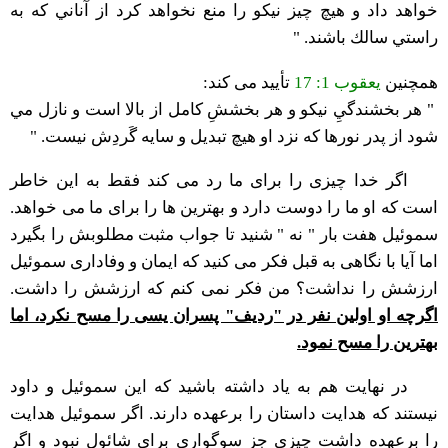
خواهد داد و هيچ چيز نيكو را منع نخواهد كرد از آناني كه به
راستي سالك باشند. "
همچنین
یعقوب 1: 17
تأیید می کند:
" هر بخشندگيِ نيكو و هر بخششِ كامل از بالا است و نازل مي
شود از پدر نورها كه نزد او هيچ تبديل و سايه گَردِش نيست. "
اگر خدا چیزی را برای ما رد می کند فقط به این خاطر
است که او ما را دوست دارد و بهترین ها را برای ما می خواهد.
سموئیل هفت بار " نه " شنید تا جواب مثبت مطلوبش را بگیرد
اما آیا با نگاهی به قبل فکر می کنید که ایمان و وفاداری سموئیل
ارزشش را نداشت؟ من فکر نمی کنم که ارزشش را داشت.
اگرچه او اولین نفر در "ردیف" پسران یسی را مسح نکرد، اما
بهترین را مسح نمود.
در نهایت هم به یاد داشته باشید که این سموئیل و داود
نیستند که هدایت داستان را برعهده دارند. اگر سموئیل هدایت
را برعهده داشت چیزی جز سوگواری برای شائول نبود و اگر