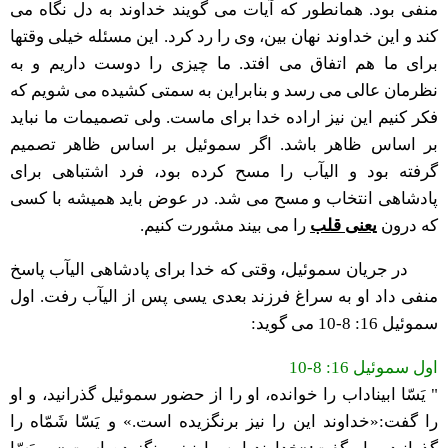
منفی بود. همانطور که آیات می گویند خداوند به دل نگاه می
کند و این خداوند نهان بین، وی را رد کرد. این مسئله خیلی وقتها
برای ما هم اتفاق می افتد. ما چیزی را دوست داریم و به
نظرمان عالی می رسد و بنابراین به سمتی کشیده می شویم که
فکر کنیم این نیز اراده خدا برای ماست. ولی تصمیمات ما نباید
بر اساس ظاهر باشد. اگر سموئیل بر اساس ظاهر تصمیم
گرفته بود و الیآب را مسح کرده بود، فرد اشتباهی برای
پادشاهی انتخاب و مسح می شد. در عوض باید همیشه با کسی
که درون
یعنی قلب
را می بیند مشورت کنیم.
در جریان سموئیل، وقتی که خدا برای پادشاهی الیآب پاسخ
منفی داد او به سراغ فرزند بعدی یسی پس از الیآب رفت. اول
سموئیل 16: 8-10 می گوید:
اول سموئیل 16: 8-10
" يَسّا ابيناداب را خوانده، او را از حضور سموئيل گذرانيد، و او
را گفت:«خداوند اين را نيز برنگزيده است.» و يَسّا شَمّاه را