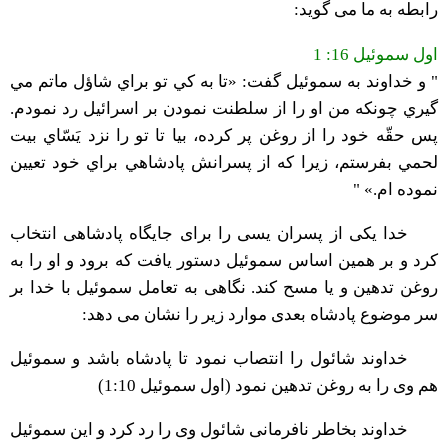
رابطه به ما می گوید:
اول سموئیل 16: 1
" و خداوند به سموئيل گفت: «تا به كي تو براي شاؤل ماتم مي
گيري چونكه من او را از سلطنت نمودن بر اسرائيل رد نمودم.
پس حقّه خود را از روغن پر كرده، بيا تا تو را نزد يَسّاي بيت
لحمي بفرستم، زيرا كه از پسرانش پادشاهي براي خود تعيين
نموده ام.» "
خدا یکی از پسران یسی را برای جایگاه پادشاهی انتخاب
کرد و بر همین اساس سموئیل دستور یافت که برود و او را به
روغن تدهین و یا مسح کند. نگاهی به تعامل سموئیل با خدا بر
سر موضوع پادشاه بعدی موارد زیر را نشان می دهد:
خداوند شائول را انتصاب نمود تا پادشاه باشد و سموئیل
هم وی را به روغن تدهین نمود (اول سموئیل 1:10)
خداوند بخاطر نافرمانی شائول وی را رد کرد و این سموئیل